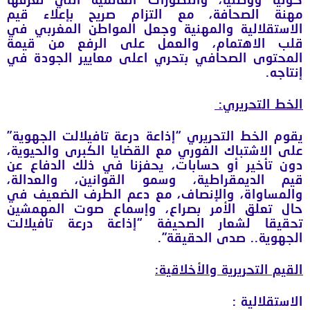
مهنة الصحافة، مع التزام صريح بإعلاء قيم
الاستقلالية والمهنية وجعل المواطن المغربي في
قلب الاهتمام، والعمل على الرفع من قيمة
المحتوى الصحافي بتحري اعلى معايير الجودة في
إنتاجه.
الخط التحريري
:
يقوم الخط التحريري “إذاعة درعة تافيلالت الجهوية”
على الاشتباك الفوري مع القضايا الكبرى والحيوية،
دون تأخير أو حسابات، يحفزنا في ذلك الدفاع عن
قيم الديمقراطية، وسمو القوانين، والعدالة،
والمساواة، والإنصاف، مع دعم الطرف الضعيف في
حال تعلق الأمر بصراع، وإسماع صوت المهمشين
تحقيقا لشعار الصحيفة “إذاعة درعة تافيلالت
الجهوية.. صدى الحقيقة”.
القيم التحريرية والأخلاقية
:
الاستقلالية
: