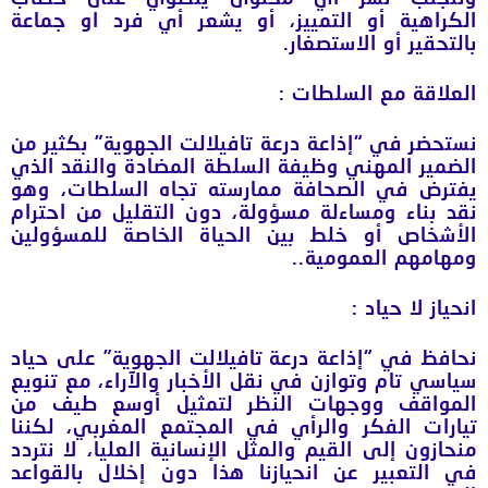
الكراهية أو التمييز، أو يشعر أي فرد او جماعة
بالتحقير أو الاستصغار.
العلاقة مع السلطات
:
نستحضر في “إذاعة درعة تافيلالت الجهوية” بكثير من
الضمير المهني وظيفة السلطة المضادة والنقد الذي
يفترض في الصحافة ممارسته تجاه السلطات، وهو
نقد بناء ومساءلة مسؤولة، دون التقليل من احترام
الأشخاص أو خلط بين الحياة الخاصة للمسؤولين
ومهامهم العمومية..
انحياز لا حياد
:
نحافظ في “إذاعة درعة تافيلالت الجهوية” على حياد
سياسي تام وتوازن في نقل الأخبار والآراء، مع تنويع
المواقف ووجهات النظر لتمثيل أوسع طيف من
تيارات الفكر والرأي في المجتمع المغربي، لكننا
منحازون إلى القيم والمثل الإنسانية العليا، لا نتردد
في التعبير عن انحيازنا هذا دون إخلال بالقواعد