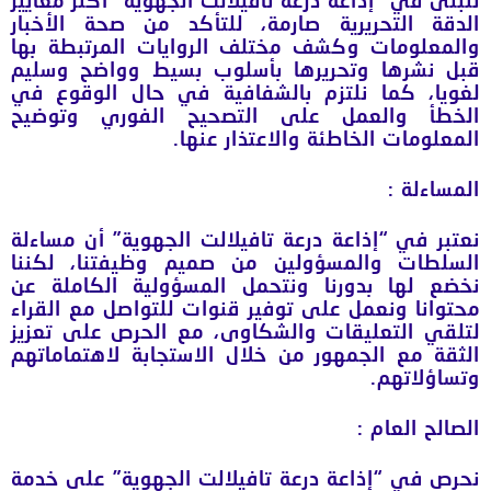
نتبنى في “إذاعة درعة تافيلالت الجهوية” أكثر معايير
الدقة التحريرية صارمة، للتأكد من صحة الأخبار
والمعلومات وكشف مختلف الروايات المرتبطة بها
قبل نشرها وتحريرها بأسلوب بسيط وواضح وسليم
لغويا، كما نلتزم بالشفافية في حال الوقوع في
الخطأ والعمل على التصحيح الفوري وتوضيح
المعلومات الخاطئة والاعتذار عنها.
المساءلة
:
نعتبر في “إذاعة درعة تافيلالت الجهوية” أن مساءلة
السلطات والمسؤولين من صميم وظيفتنا، لكننا
نخضع لها بدورنا ونتحمل المسؤولية الكاملة عن
محتوانا ونعمل على توفير قنوات للتواصل مع القراء
لتلقي التعليقات والشكاوى، مع الحرص على تعزيز
الثقة مع الجمهور من خلال الاستجابة لاهتماماتهم
وتساؤلاتهم.
الصالح العام
:
نحرص في “إذاعة درعة تافيلالت الجهوية” على خدمة