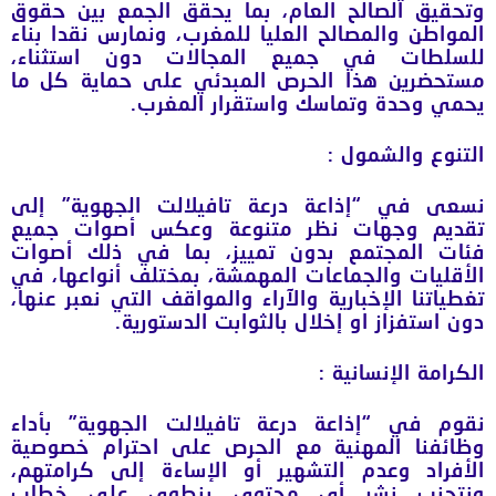
وتحقيق الصالح العام، بما يحقق الجمع بين حقوق
المواطن والمصالح العليا للمغرب، ونمارس نقدا بناء
للسلطات في جميع المجالات دون استثناء،
مستحضرين هذا الحرص المبدئي على حماية كل ما
يحمي وحدة وتماسك واستقرار المغرب.
التنوع والشمول
:
نسعى في “إذاعة درعة تافيلالت الجهوية” إلى
تقديم وجهات نظر متنوعة وعكس أصوات جميع
فئات المجتمع بدون تمييز، بما في ذلك أصوات
الأقليات والجماعات المهمشة، بمختلف أنواعها، في
تغطياتنا الإخبارية والآراء والمواقف التي نعبر عنها،
دون استفزاز او إخلال بالثوابت الدستورية.
الكرامة الإنسانية
:
نقوم في “إذاعة درعة تافيلالت الجهوية” بأداء
وظائفنا المهنية مع الحرص على احترام خصوصية
الأفراد وعدم التشهير أو الإساءة إلى كرامتهم،
ونتجنب نشر أي محتوى ينطوي على خطاب