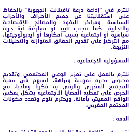
نلتزم في “إذاعة درعة تافيلالت الجهوية” بالحفاظ
على استقلاليتنا عن جميع الأطراف والأحزاب
السياسية ومراكز النفوذ والمصالح الاقتصادية
والتجارية. كما نتجنب تأييد أو معارضة أية جهة
سياسية أو اجتماعية بسبب أفكارها أو ايديولوجيتها،
مع التركيز على تقديم الحقائق المتوازنة والتحليلات
النزيهة.
المسؤولية الاجتماعية
:
نلتزم بالعمل على تعزيز الوعي المجتمعي وتقديم
محتوى نحرره بمهنية ونزاهة، ليسهم في تنمية
المجتمع المغربي والرقي به فكريا وماديا، مع
الحرص على تغطية القضايا الاجتماعية بشكل يعكس
الواقع المعيش بأمانة، ويحترم تنوع وتعدد مكونات
المجتمع المغربي.
الدقة
: