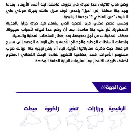
وضع شاب ثلاثيني حدا لحياته في ظروف غامضة، ليلة أمس الأربعاء، بعدما
وُجد جثة معلقة إلى ”حبل” بإحدى غرف منزل عائلته بتجزئة مولاي علي
الشريف ”عين العاطي 2” بمدينة الرشيدية.
وحسب مصدر محلّي، فإن الضحية الذي يشتغل قيد حياته جزارا بالمدينة
المذكورة، عُثر عليه جثة هامدة، بعد أن وضع حدا لحياته لأسباب مجهولة،
تعكف التحقيقات من أجل تحديدها، بعد إخطار السلطات المحلية والأمنية.
وانتقلت السلطات المحلية والمصالح الأمنية ورجال الوقاية المدنية إلى مسرح
الواقعة، حيث باشرت معايناتها الأولية، قبل أن يتقرر توجيه جثة الهالك صوب
مستودع الأموات، قصد إخضاعها للتشريح لفائدة البحث القضائي المفتوح
لكشف ظروف الانتحار تبعا لتعليمات النيابة العامة المختصة.
عين الجهة
///
الرشيدية
ورزازات
تنغير
زاكورة
ميدلت