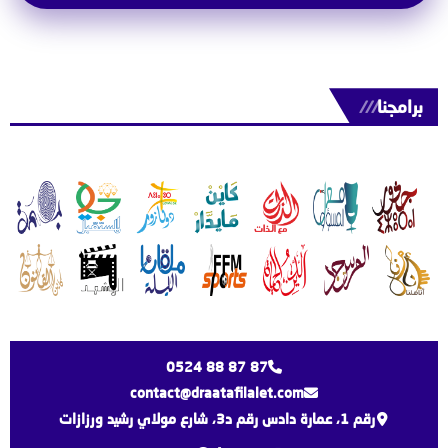
برامجنا
///
0524 88 87 87
contact@draatafilalet.com
رقم 1، عمارة دادس رقم د3، شارع مولاي رشيد ورزازات