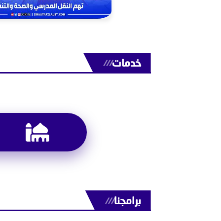
خدمات
///
برامجنا
///