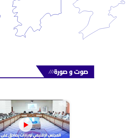
صوت و صورة
///