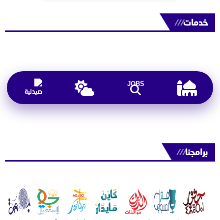
خدمات
///
JOBS
برامجنا
///