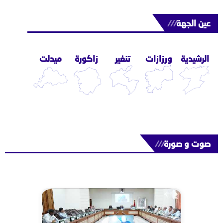
عين الجهة
///
الرشيدية
ورزازات
تنغير
زاكورة
ميدلت
صوت و صورة
///