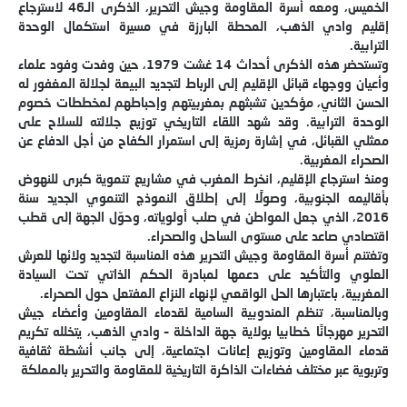
الخميس، ومعه أسرة المقاومة وجيش التحرير، الذكرى الـ46 لاسترجاع
إقليم وادي الذهب، المحطة البارزة في مسيرة استكمال الوحدة
الترابية.
وتستحضر هذه الذكرى أحداث 14 غشت 1979، حين وفدت وفود علماء
وأعيان ووجهاء قبائل الإقليم إلى الرباط لتجديد البيعة لجلالة المغفور له
الحسن الثاني، مؤكدين تشبثهم بمغربيتهم وإحباطهم لمخططات خصوم
الوحدة الترابية. وقد شهد اللقاء التاريخي توزيع جلالته للسلاح على
ممثلي القبائل، في إشارة رمزية إلى استمرار الكفاح من أجل الدفاع عن
الصحراء المغربية.
ومنذ استرجاع الإقليم، انخرط المغرب في مشاريع تنموية كبرى للنهوض
بأقاليمه الجنوبية، وصولًا إلى إطلاق النموذج التنموي الجديد سنة
2016، الذي جعل المواطن في صلب أولوياته، وحوّل الجهة إلى قطب
اقتصادي صاعد على مستوى الساحل والصحراء.
وتغتنم أسرة المقاومة وجيش التحرير هذه المناسبة لتجديد ولائها للعرش
العلوي والتأكيد على دعمها لمبادرة الحكم الذاتي تحت السيادة
المغربية، باعتبارها الحل الواقعي لإنهاء النزاع المفتعل حول الصحراء.
وبالمناسبة، تنظم المندوبية السامية لقدماء المقاومين وأعضاء جيش
التحرير مهرجانًا خطابيا بولاية جهة الداخلة – وادي الذهب، يتخلله تكريم
قدماء المقاومين وتوزيع إعانات اجتماعية، إلى جانب أنشطة ثقافية
وتربوية عبر مختلف فضاءات الذاكرة التاريخية للمقاومة والتحرير بالمملكة