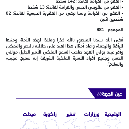
– العفو من الغرامة لفائدة: 142 شخصا
– العفو من عقوبتي الحبس والغرامة لفائدة: 13 شخصا
– العفو من الغرامة ومما تبقى من العقوبة الحبسية لفائدة: 02
شخصين اثنين
المجموع : 881
أبقى الله سيدنا المنصور بالله ذخرا وملاذا لهذه الأمة، ومنبعا
للرأفة والرحمة، وأعاد أمثال هذا العيد على جلالته بالنصر والتمكين
وأقر عينه بولي العهد صاحب السمو الملكي الأمير الجليل مولاي
الحسن وجميع أفراد الأسرة الملكية الشريفة إنه سميع مجيب،
والسلام”.
عين الجهة
///
الرشيدية
ورزازات
تنغير
زاكورة
ميدلت