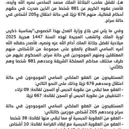
هـ)، تفضل صاحب الجلالة الملك محمد السادس نصره الله وأيده،
فأصدر عفوه الكريم عن 881 شخصا من الذين صدرت في حقهم
أحكام قضائية، منهم 676 نزيلا في حالة اعتقال و205 أشخاص في
حالة سراح.
وفي ما يلي نص بلاغ وزارة العدل بهذا الخصوص:“بمناسبة ذكرى
ثورة الملك والشعب المجيدة لهذه السنة 1447 هجرية 2025
ميلادية تفضل جلالة الملك أدام الله عزه ونصره، فأصدر حفظه الله
أمره السامي المطاع بالعفو على مجموعة من الأشخاص منهم
المعتقلين ومنهم الموجودين في حالة سراح، المحكوم عليهم من
طرف مختلف محاكم المملكة الشريفة وعددهم 881 شخصا وهم
كالآتي:
المستفيدون من العفو الملكي السامي الموجودون في حالة
اعتقال وعددهم 676 نزيلا وذلك على النحو التالي:
– العفو مما تبقى من عقوبة الحبس أو السجن لفائدة: 09 نزلاء
– التخفيض من عقوبة الحبس أو السجن لفائدة: 667 نزيلا
المستفيدون من العفو الملكي السامي الموجودون في حالة
سراح وعددهم 205 أشخاص موزعين كالتالي:
– العفو من العقوبة الحبسية أو مما تبقى منها لفائدة: 38 شخصا
– العفو من العقوبة الحبسية مع إبقاء الغرامة لفائدة: 10 أشخاص