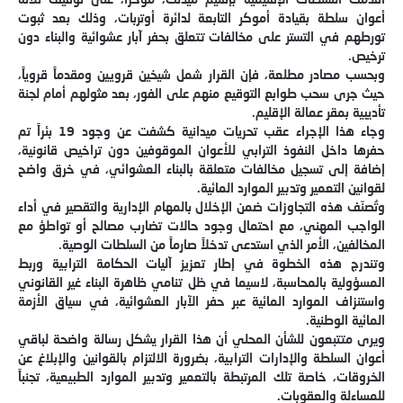
أعوان سلطة بقيادة أموكر التابعة لدائرة أوتربات، وذلك بعد ثبوت
تورطهم في التستر على مخالفات تتعلق بحفر آبار عشوائية والبناء دون
ترخيص.
وبحسب مصادر مطلعة، فإن القرار شمل شيخين قرويين ومقدماً قروياً،
حيث جرى سحب طوابع التوقيع منهم على الفور، بعد مثولهم أمام لجنة
تأديبية بمقر عمالة الإقليم.
وجاء هذا الإجراء عقب تحريات ميدانية كشفت عن وجود 19 بئراً تم
حفرها داخل النفوذ الترابي للأعوان الموقوفين دون تراخيص قانونية،
إضافة إلى تسجيل مخالفات متعلقة بالبناء العشوائي، في خرق واضح
لقوانين التعمير وتدبير الموارد المائية.
وتُصنّف هذه التجاوزات ضمن الإخلال بالمهام الإدارية والتقصير في أداء
الواجب المهني، مع احتمال وجود حالات تضارب مصالح أو تواطؤ مع
المخالفين، الأمر الذي استدعى تدخلاً صارماً من السلطات الوصية.
وتندرج هذه الخطوة في إطار تعزيز آليات الحكامة الترابية وربط
المسؤولية بالمحاسبة، لاسيما في ظل تنامي ظاهرة البناء غير القانوني
واستنزاف الموارد المائية عبر حفر الآبار العشوائية، في سياق الأزمة
المائية الوطنية.
ويرى متتبعون للشأن المحلي أن هذا القرار يشكل رسالة واضحة لباقي
أعوان السلطة والإدارات الترابية، بضرورة الالتزام بالقوانين والإبلاغ عن
الخروقات، خاصة تلك المرتبطة بالتعمير وتدبير الموارد الطبيعية، تجنباً
للمساءلة والعقوبات.