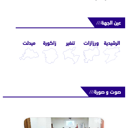
عين الجهة
///
الرشيدية
ورزازات
تنغير
زاكورة
ميدلت
صوت و صورة
///