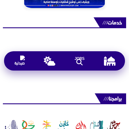
خدمات
///
JOBS
برامجنا
///