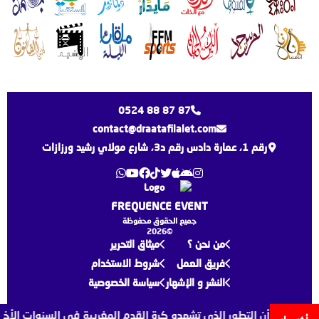
0524 88 87 87
contact@draatafilalet.com
رقم 1، عمارة دادس رقم د3، شارع مولاي رشيد ورزازات
FREQUENCE EVENT
جميع الحقوق محفوظة
©2026
من نحن ؟
ميثاق التحرير
فريق العمل
شروط الاستخدام
النشر و الإشهار
سياسة الخصوصية
زي لقجع أن التطور الذي تشهده كرة القدم المغربية في السنوات الأخيرة 