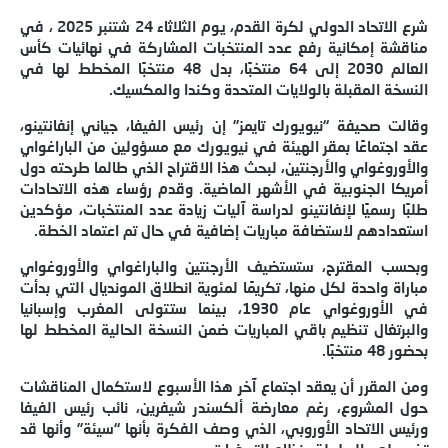
شرع الاتحاد الدولي لكرة القدم، يوم الثلاثاء 24 شتنبر 2025 ، في
مناقشة إمكانية رفع عدد المنتخبات المشاركة في نهائيات كأس
العالم 2030 إلى 64 منتخبًا، بدل 48 منتخبًا المخطط لها في
النسخة المقبلة بالولايات المتحدة وكندا والمكسيك.
وقالت صحيفة “نيويورك تايمز” إن رئيس الفيفا، جياني إنفانتينو،
عقد اجتماعًا بمقر الهيئة في نيويورك مع مسؤولين من الباراغواي
والأوروغواي والأرجنتين، لبحث هذا الاقتراح الذي طالما طرحته دول
أمريكا الجنوبية في الأشهر الماضية. وقدم رؤساء هذه الاتحادات
طلبًا رسميًا لإنفانتينو لدراسة آليات زيادة عدد المنتخبات، مؤكدين
استعدادهم لاستضافة مباريات إضافية في حال تم اعتماد الخطة.
وبحسب المقترح، ستستضيف الأرجنتين والباراغواي والأوروغواي
مباراة واحدة لكل منها، تكريمًا لمئوية انطلاق المونديال التي بدأت
في الأوروغواي عام 1930، بينما ستتولى المغرب وإسبانيا
والبرتغال تنظيم باقي المباريات ضمن النسخة الحالية المخطط لها
بحضور 48 منتخبًا.
ومن المقرر أن يعقد اجتماع آخر هذا الأسبوع لاستكمال المناقشات
حول المشروع، رغم معارضة ألكسندر شيفرين، نائب رئيس الفيفا
ورئيس الاتحاد الأوروبي، الذي وصف الفكرة بأنها “سيئة” وأنها قد