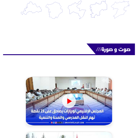
صوت و صورة
///