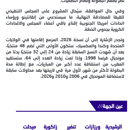
تضر بطعم البطولة ونظام التصفيات.
وفي حال الموافقة، سيُحال المشروع على المجلس التنفيذي
للفيفا للمصادقة النهائية، ما سيستدعي من إنفانتينو ورؤساء
اتحادات أمريكا الجنوبية إقناع باقي أعضاء المجلس والاتحادات
الكروية بجدوى الخطة.
وتجدر الإشارة إلى أن نسخة 2026، المزمع إقامتها في الولايات
المتحدة وكندا والمكسيك، ستكون الأولى التي تضم 48 منتخبًا،
بعد أن شهدت النسخ السابقة زيادة من 24 إلى 32 منتخبًا بدءًا من
مونديال فرنسا 1998. وإذا تمت زيادة العدد إلى 64، ستستفيد
المغرب من استضافة عدد أكبر من المباريات، مع إطالة مدة
البطولة لأكثر من شهر، لأول مرة في تاريخها بعد محاولات سابقة
لاستضافة المونديال في 2006 و2010 و2026.
عين الجهة
///
الرشيدية
ورزازات
تنغير
زاكورة
ميدلت