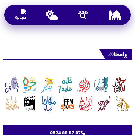
JOBS
برامجنا
///
0524 88 87 87