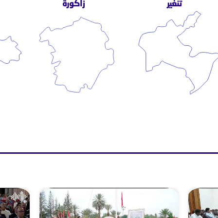
تنغير
زاكورة