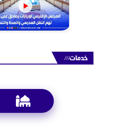
خدمات
///