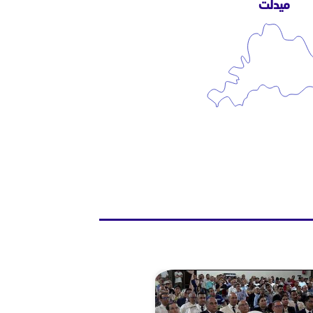
ميدلت