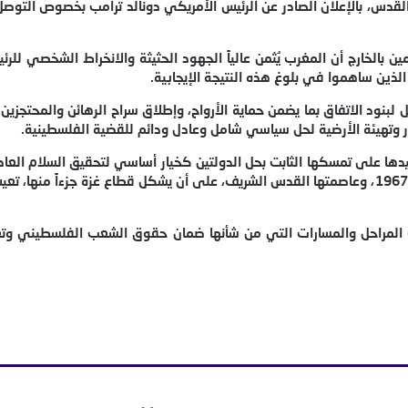
لقدس، بالإعلان الصادر عن الرئيس الأمريكي دونالد ترامب بخصوص التو
مين بالخارج أن المغرب يُثمن عالياً الجهود الحثيثة والانخراط الشخصي لل
ين ساهموا في بلوغ هذه النتيجة الإيجابية.
 لبنود الاتفاق بما يضمن حماية الأرواح، وإطلاق سراح الرهائن والمحتجزي
ر وتهيئة الأرضية لحل سياسي شامل وعادل ودائم للقضية الفلسطينية.
يدها على تمسكها الثابت بحل الدولتين كخيار أساسي لتحقيق السلام الع
إقامة دولة فلسطينية مستقلة ذات سيادة على حدود الرابع من يونيو 1967، وعاصمتها القدس الشريف، على أن يشكل قطاع غ
المراحل والمسارات التي من شأنها ضمان حقوق الشعب الفلسطيني وتعز