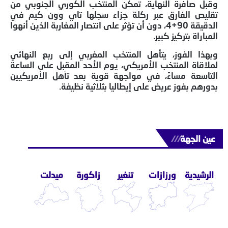
وقبل صافرة النهاية، تمكن المنتخب الكوري الجنوبي من
تقليص الفارق عبر ركلة جزاء سجلها تاي وون كيم في
الدقيقة 90+4، دون أن تؤثر على انتصار المغاربة الذين أنهوا
المباراة بتركيز كبير.
وبهذا الفوز، يتأهل المنتخب المغربي إلى ربع النهائي
لملاقاة المنتخب الأمريكي، يوم الأحد المقبل على الساعة
التاسعة مساءً، في مواجهة قوية بعد تأهل الأمريكيين
بدورهم بفوز عريض على إيطاليا بثلاثية نظيفة.
عين الجهة
///
الرشيدية
ورزازات
تنغير
زاكورة
ميدلت