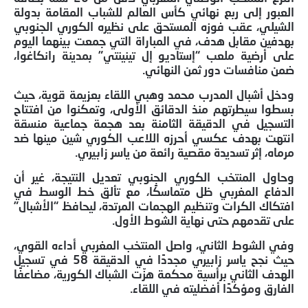
العبور إلى ربع نهائي كأس العالم للشباب المقامة بدولة
الشيلي، عقب فوزه المستحق على نظيره الكوري الجنوبي
بهدفين مقابل هدف، في المباراة التي جمعت بينهما اليوم
على أرضية ملعب “إستاديو إل تينينتي” بمدينة رانكاغوا،
ضمن منافسات دور ثمن النهائي.
ودخل أشبال المدرب محمد وهبي اللقاء بعزيمة قوية، حيث
بسطوا سيطرتهم منذ الدقائق الأولى، وتمكنوا من افتتاح
التسجيل في الدقيقة الثامنة بعد هجمة جماعية منسقة
انتهت بهدف عكسي أحرزه اللاعب الكوري شين مينها ضد
مرماه، إثر تسديدة مقصية رائعة من ياسر زابيري.
وحاول المنتخب الكوري الجنوبي تعديل النتيجة، غير أن
الدفاع المغربي ظل متماسكًا، مع تألق خط الوسط في
افتكاك الكرات وتنظيم الهجمات المرتدة، ليحافظ “الأشبال”
على تقدمهم حتى نهاية الشوط الأول.
وفي الشوط الثاني، واصل المنتخب المغربي أداءه القوي،
حيث نجح ياسر زابيري مجددًا في الدقيقة 58 في تسجيل
الهدف الثاني برأسية محكمة هزّت الشباك الكورية، مضاعفًا
الفارق ومؤكدًا أفضليته في اللقاء.