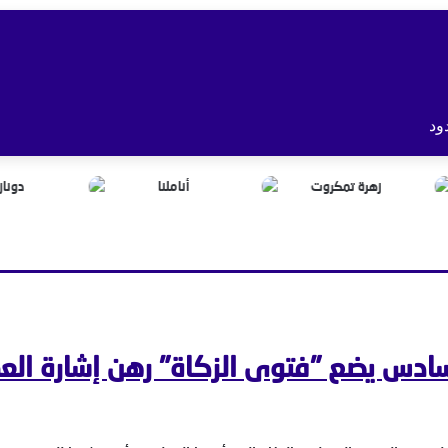
ود
لسادس يضع "فتوى الزكاة" رهن إشارة الع