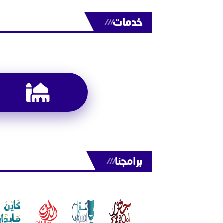
خدمات
///
برامجنا
///