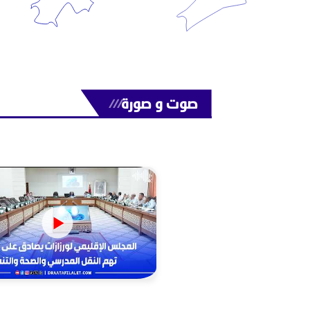
صوت و صورة
///