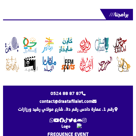
برامجنا
///
0524 88 87 87
contact@draatafilalet.com
رقم 1، عمارة دادس رقم د3، شارع مولاي رشيد ورزازات
FREQUENCE EVENT