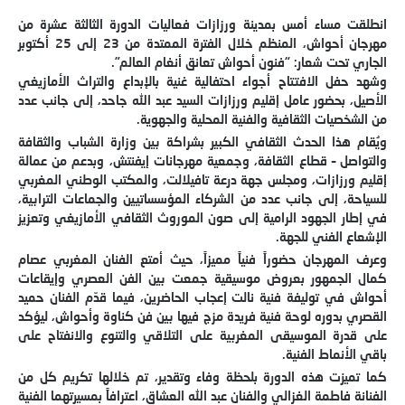
انطلقت مساء أمس بمدينة ورزازات فعاليات الدورة الثالثة عشرة من
مهرجان أحواش، المنظم خلال الفترة الممتدة من 23 إلى 25 أكتوبر
الجاري تحت شعار: “فنون أحواش تعانق أنغام العالم”.
وشهد حفل الافتتاح أجواء احتفالية غنية بالإبداع والتراث الأمازيغي
الأصيل، بحضور عامل إقليم ورزازات السيد عبد الله جاحد، إلى جانب عدد
من الشخصيات الثقافية والفنية المحلية والجهوية.
ويُقام هذا الحدث الثقافي الكبير بشراكة بين وزارة الشباب والثقافة
والتواصل – قطاع الثقافة، وجمعية مهرجانات إيفنتش، وبدعم من عمالة
إقليم ورزازات، ومجلس جهة درعة تافيلالت، والمكتب الوطني المغربي
للسياحة، إلى جانب عدد من الشركاء المؤسساتيين والجماعات الترابية،
في إطار الجهود الرامية إلى صون الموروث الثقافي الأمازيغي وتعزيز
الإشعاع الفني للجهة.
وعرف المهرجان حضوراً فنياً مميزاً، حيث أمتع الفنان المغربي عصام
كمال الجمهور بعروض موسيقية جمعت بين الفن العصري وإيقاعات
أحواش في توليفة فنية نالت إعجاب الحاضرين، فيما قدّم الفنان حميد
القصري بدوره لوحة فنية فريدة مزج فيها بين فن كناوة وأحواش، ليؤكد
على قدرة الموسيقى المغربية على التلاقي والتنوع والانفتاح على
باقي الأنماط الفنية.
كما تميزت هذه الدورة بلحظة وفاء وتقدير، تم خلالها تكريم كل من
الفنانة فاطمة الغزالي والفنان عبد الله العشاق، اعترافاً بمسيرتهما الفنية