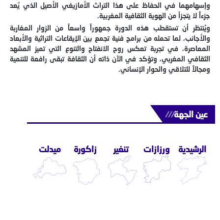
وإسهامهما في الحفاظ على هذا التراث الأمازيغي الأصيل الذي يُعد
جزءاً لا يتجزأ من الهوية الثقافية المغربية.
ويُنتظر أن تستقطب هذه الدورة جمهوراً واسعاً من الزوار المغاربة
والأجانب، لما تحمله من برامج فنية تجمع بين الإيقاعات التراثية والأبعاد
المعاصرة، في تجربة تعكس روح الانفتاح والتنوع التي تميز المشهد
الثقافي المغربي، وتؤكد في الآن ذاته أن الثقافة تبقى رافعة للتنمية
ومجالاً للتلاقي والحوار الإنساني.
عين الجهة
///
الرشيدية
ورزازات
تنغير
زاكورة
ميدلت