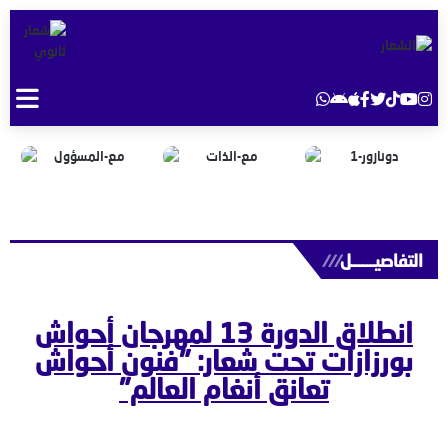
التفاصيــــــل
///
انطلاق الدورة 13 لمهرجان أحواش
بورزازات تحت شعار: "فنون أحواش
تعانق أنغام العالم"