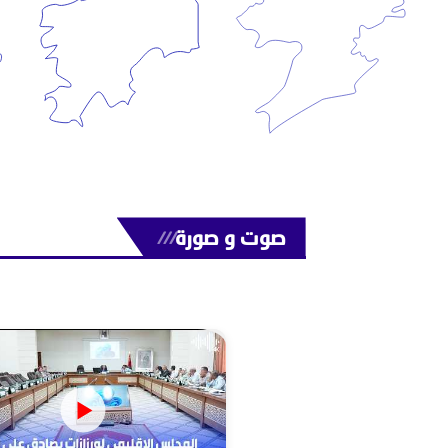
صوت و صورة
///