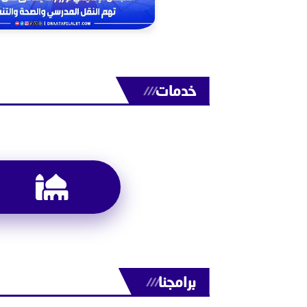
خدمات
///
برامجنا
///