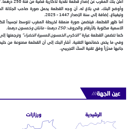
أعلن بنك المغرب عن إصدار قطعة نقدية تذكارية فضية من فئة 250 درهما، تخليداً للذكرى الخمسين للمسيرة الخضراء المظفرة.
وأوضح البنك، في بلاغ له، أن وجه القطعة يحمل صورة صاحب الجلالة ال
وتيفيناغ، إضافة إلى سنة الإصدار 1447 – 2025.
الاسمية مكتوبة بالأرقام والحروف:
250 درهما – مائتان وخمسون درهما
.
كما تتضمن القطعة عبارة
“الذكرى الخمسون للمسيرة الخضراء”
وترجمتها إلى
جانبها محزّزاً وفق تقنية السكّ التجريبي.
عين الجهة
///
الرشيدية
ورزازات