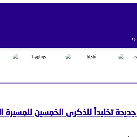
ود
يدة تخليداً للذكرى الخمسين للمسيرة ال