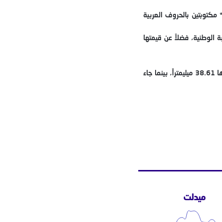
مكتوبتين بالحروف العربية
شعار المملكة والرقم 50 بشكل بارز تخليداً لهذه المناسبة الوطنية، فضلاً عن قيمتها
وفي ما يخص خصائصها التقنية، أشار البنك إلى أن القطعة مصنوعة من خليط يضم 92.5% من الفضة و0.75% من النحاس، ويبلغ وزنها 28.28 غراماً وقطرها 38.61 ميليمتراً، بينما جاء
ميدلت