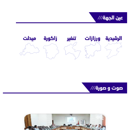
عين الجهة
///
الرشيدية
ورزازات
تنغير
زاكورة
ميدلت
صوت و صورة
///