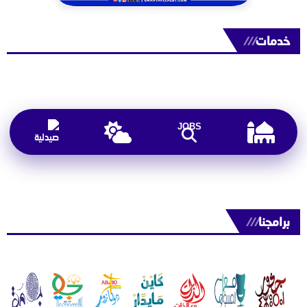
خدمات
///
JOBS
برامجنا
///