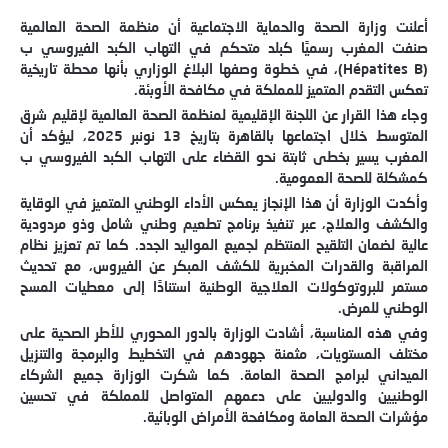
أعلنت وزارة الصحة والحماية الاجتماعية أن منظمة الصحة العالمية
صنفت المغرب رسميًا كبلد متحكم في التهاب الكبد الفيروسي ب
(Hépatites B)، في خطوة وصفها البلاغ الوزاري بأنها محطة تاريخية
تعكس التقدم المتميز للمملكة في مكافحة الأوبئة.
وجاء هذا القرار عن اللجنة الإقليمية لمنظمة الصحة العالمية لإقليم شرق
المتوسط خلال اجتماعها بالقاهرة بتاريخ 13 نونبر 2025، ليؤكد أن
المغرب يسير بخطى ثابتة نحو القضاء على التهاب الكبد الفيروسي ب
كمشكلة للصحة العمومية.
وأكدت الوزارة أن هذا الإنجاز يعكس الأداء الوطني المتميز في الوقاية
والكشف والعلاج، عبر تنفيذ برنامج تطعيم وطني شامل وذو مردودية
عالية لضمان التلقيح المنتظم لجميع المواليد الجدد. كما تم تعزيز نظام
المراقبة والقدرات المخبرية للكشف المبكر عن الفيروس، مع تحديث
مستمر للبروتوكولات العلاجية الوطنية استنادًا إلى معطيات المسح
الوطني للمرض.
وفي هذه المناسبة، أشادت الوزارة بالدور المحوري للأطر الصحية على
مختلف المستويات، مثمنة جهودهم في التخطيط والبرمجة والتنزيل
الميداني لبرامج الصحة العامة. كما شكرت الوزارة جميع الشركاء
الوطنيين والدوليين على دعمهم المتواصل للمملكة في تحسين
مؤشرات الصحة العامة ومكافحة الأمراض الوبائية.