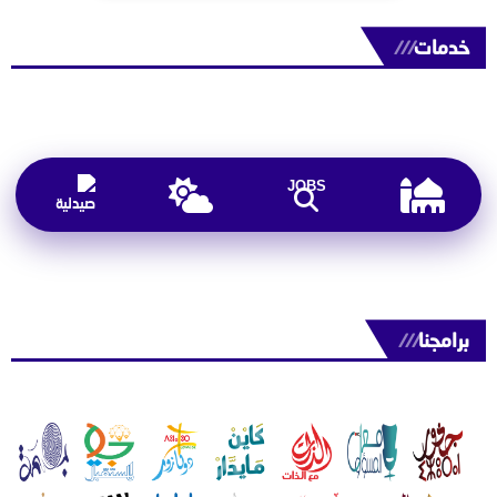
خدمات
///
JOBS
برامجنا
///