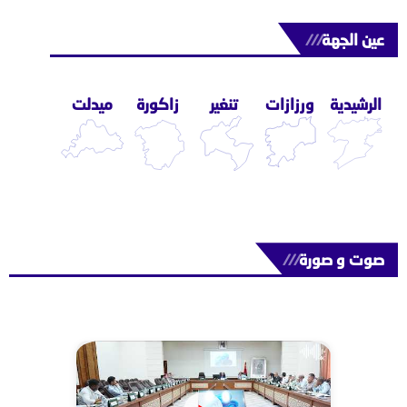
عين الجهة
///
الرشيدية
ورزازات
تنغير
زاكورة
ميدلت
صوت و صورة
///