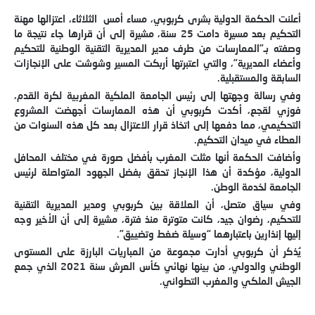
أعلنت الحكمة الدولية بشرى كربوبي، مساء أمس الثلاثاء، اعتزالها مهنة
التحكيم بعد مسيرة دامت 25 سنة، مشيرة إلى أن قرارها جاء نتيجة ما
وصفته بـ”الممارسات من طرف مدير المديرية التقنية الوطنية للتحكيم
وأعضاء المديرية”، والتي اعتبرتها أربكت المسير وشوشت على الإنجازات
السابقة والمستقبلية.
وفي رسالة وجهتها إلى رئيس الجامعة الملكية المغربية لكرة القدم،
فوزي لقجع، أكدت كربوبي أن هذه الممارسات أجهضت المشروع
التحكيمي، مما دفعها إلى اتخاذ قرار الاعتزال بعد كل هذه السنوات من
العطاء في ميدان التحكيم.
وأضافت الحكمة أنها مثلت المغرب بأفضل صورة في مختلف المحافل
الدولية، مؤكدة أن هذا الإنجاز تحقق بفضل الجهود المتواصلة لرئيس
الجامعة لخدمة الوطن.
وفي سياق متصل، أن العلاقة بين كربوبي ومدير المديرية التقنية
للتحكيم، رضوان جيد، كانت متوترة منذ فترة، مشيرة إلى أن الأخير وجه
إليها إنذارين باعتبارهما “وسيلة ضغط وتضييق”.
يُذكر أن كربوبي أدارت مجموعة من المباريات البارزة على المستوى
الوطني والدولي، من بينها نهائي كأس العرش سنة 2021 الذي جمع
الجيش الملكي والمغرب التطواني.