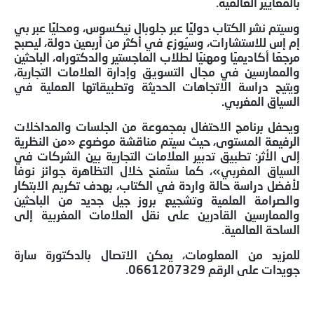
بالمعايير العالمية.
وسيتم نشر الكتاب دوليًا عبر جلوبال نيكسوس، ومحليًا عبر بي
إم إس للاستشارات، وسيُوزع في أكثر من أربعين دولة، ليصبح
مرجعًا أكاديميًا ومهنيًا لطلاب الماجستير والدكتوراه، الباحثين
والممارسين في مجال التسويق وإدارة العلامات التجارية،
ويتيح دراسة الاتجاهات الحديثة وتطبيقاتها العملية في
السياق المغربي.
ويحفل برنامج الاحتفال بمجموعة من الجلسات والمداخلات
الرفيعة المستوى، حيث سيتم مناقشة موضوع «من النظرية
إلى الأثر: تطبيق تدبير العلامات التجارية بين الشركات في
السياق المغربي»، كما ستُمنح خلال التظاهرة جوائز نوفا
لأفضل دراسة حالة واردة في الكتاب، بهدف تكريم الابتكار
والصرامة العلمية وتشجيع بروز جيل جديد من الباحثين
والممارسين القادرين على نقل العلامات المغربية إلى
الساحة العالمية.
للمزيد من المعلومات، يمكن الاتصال بالدكتورة سارة
جويدات على الرقم 0661207329.