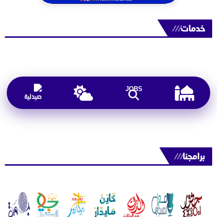
خدمات
///
JOBS
برامجنا
///