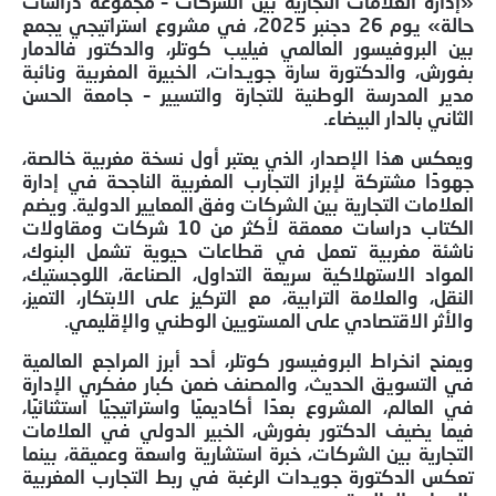
«إدارة العلامات التجارية بين الشركات – مجموعة دراسات
حالة» يوم 26 دجنبر 2025، في مشروع استراتيجي يجمع
بين البروفيسور العالمي فيليب كوتلر، والدكتور فالدمار
بفورش، والدكتورة سارة جويـدات، الخبيرة المغربية ونائبة
مدير المدرسة الوطنية للتجارة والتسيير – جامعة الحسن
الثاني بالدار البيضاء.
ويعكس هذا الإصدار، الذي يعتبر أول نسخة مغربية خالصة،
جهودًا مشتركة لإبراز التجارب المغربية الناجحة في إدارة
العلامات التجارية بين الشركات وفق المعايير الدولية. ويضم
الكتاب دراسات معمقة لأكثر من 10 شركات ومقاولات
ناشئة مغربية تعمل في قطاعات حيوية تشمل البنوك،
المواد الاستهلاكية سريعة التداول، الصناعة، اللوجستيك،
النقل، والعلامة الترابية، مع التركيز على الابتكار، التميز،
والأثر الاقتصادي على المستويين الوطني والإقليمي.
ويمنح انخراط البروفيسور كوتلر، أحد أبرز المراجع العالمية
في التسويق الحديث، والمصنف ضمن كبار مفكري الإدارة
في العالم، المشروع بعدًا أكاديميًا واستراتيجيًا استثنائيًا،
فيما يضيف الدكتور بفورش، الخبير الدولي في العلامات
التجارية بين الشركات، خبرة استشارية واسعة وعميقة، بينما
تعكس الدكتورة جويـدات الرغبة في ربط التجارب المغربية