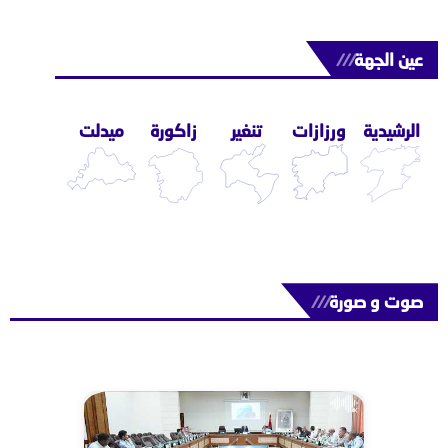
عين الجهة
///
الرشيدية
ورزازات
تنغير
زاكورة
ميدلت
صوت و صورة
///