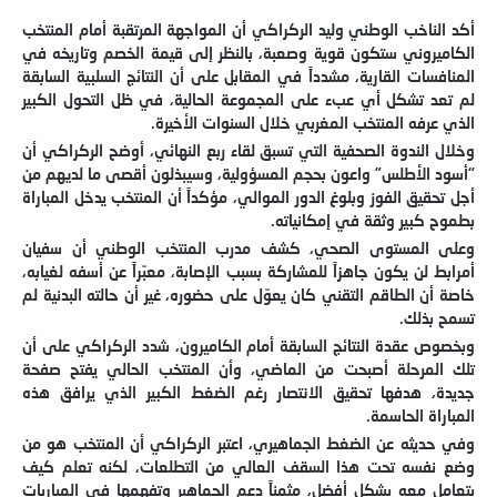
أكد الناخب الوطني وليد الركراكي أن المواجهة المرتقبة أمام المنتخب
الكاميروني ستكون قوية وصعبة، بالنظر إلى قيمة الخصم وتاريخه في
المنافسات القارية، مشدداً في المقابل على أن النتائج السلبية السابقة
لم تعد تشكل أي عبء على المجموعة الحالية، في ظل التحول الكبير
الذي عرفه المنتخب المغربي خلال السنوات الأخيرة.
وخلال الندوة الصحفية التي تسبق لقاء ربع النهائي، أوضح الركراكي أن
“أسود الأطلس” واعون بحجم المسؤولية، وسيبذلون أقصى ما لديهم من
أجل تحقيق الفوز وبلوغ الدور الموالي، مؤكداً أن المنتخب يدخل المباراة
بطموح كبير وثقة في إمكانياته.
وعلى المستوى الصحي، كشف مدرب المنتخب الوطني أن سفيان
أمرابط لن يكون جاهزاً للمشاركة بسبب الإصابة، معبّراً عن أسفه لغيابه،
خاصة أن الطاقم التقني كان يعوّل على حضوره، غير أن حالته البدنية لم
تسمح بذلك.
وبخصوص عقدة النتائج السابقة أمام الكاميرون، شدد الركراكي على أن
تلك المرحلة أصبحت من الماضي، وأن المنتخب الحالي يفتح صفحة
جديدة، هدفها تحقيق الانتصار رغم الضغط الكبير الذي يرافق هذه
المباراة الحاسمة.
وفي حديثه عن الضغط الجماهيري، اعتبر الركراكي أن المنتخب هو من
وضع نفسه تحت هذا السقف العالي من التطلعات، لكنه تعلم كيف
يتعامل معه بشكل أفضل، مثمناً دعم الجماهير وتفهمها في المباريات