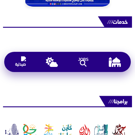
خدمات
///
JOBS
برامجنا
///