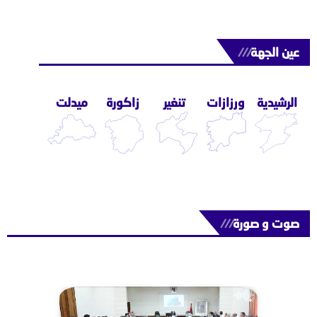
عين الجهة
///
الرشيدية
ورزازات
تنغير
زاكورة
ميدلت
صوت و صورة
///