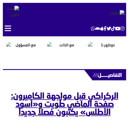
التفاصيــــــل
///
الركراكي قبل مواجهة الكاميرون:
صفحة الماضي طُويت و«أسود
الأطلس» يكتبون فصلاً جديداً