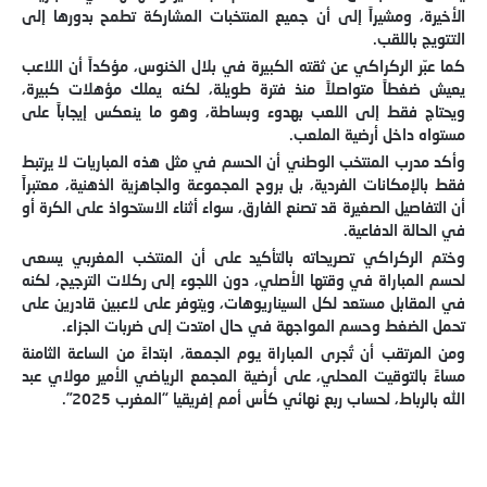
الأخيرة، ومشيراً إلى أن جميع المنتخبات المشاركة تطمح بدورها إلى
التتويج باللقب.
كما عبّر الركراكي عن ثقته الكبيرة في بلال الخنوس، مؤكداً أن اللاعب
يعيش ضغطاً متواصلاً منذ فترة طويلة، لكنه يملك مؤهلات كبيرة،
ويحتاج فقط إلى اللعب بهدوء وبساطة، وهو ما ينعكس إيجاباً على
مستواه داخل أرضية الملعب.
وأكد مدرب المنتخب الوطني أن الحسم في مثل هذه المباريات لا يرتبط
فقط بالإمكانات الفردية، بل بروح المجموعة والجاهزية الذهنية، معتبراً
أن التفاصيل الصغيرة قد تصنع الفارق، سواء أثناء الاستحواذ على الكرة أو
في الحالة الدفاعية.
وختم الركراكي تصريحاته بالتأكيد على أن المنتخب المغربي يسعى
لحسم المباراة في وقتها الأصلي، دون اللجوء إلى ركلات الترجيح، لكنه
في المقابل مستعد لكل السيناريوهات، ويتوفر على لاعبين قادرين على
تحمل الضغط وحسم المواجهة في حال امتدت إلى ضربات الجزاء.
ومن المرتقب أن تُجرى المباراة يوم الجمعة، ابتداءً من الساعة الثامنة
مساءً بالتوقيت المحلي، على أرضية المجمع الرياضي الأمير مولاي عبد
الله بالرباط، لحساب ربع نهائي كأس أمم إفريقيا “المغرب 2025”.