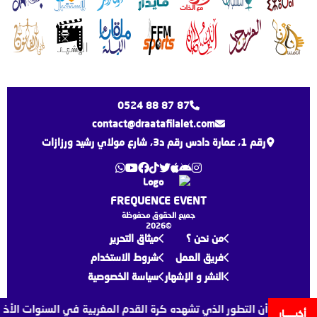
0524 88 87 87
contact@draatafilalet.com
رقم 1، عمارة دادس رقم د3، شارع مولاي رشيد ورزازات
FREQUENCE EVENT
جميع الحقوق محفوظة
©2026
من نحن ؟
ميثاق التحرير
فريق العمل
شروط الاستخدام
النشر و الإشهار
سياسة الخصوصية
زي لقجع أن التطور الذي تشهده كرة القدم المغربية في السنوات الأخيرة 
أخبـــــار