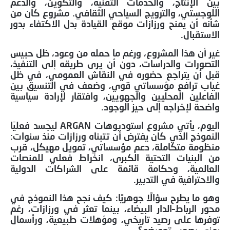
بين الإنتاج، والخدمات التقنية، والتكوين، والدعم
اللوجستي، والترويج السياحي الثقافي. مشروع كان من
شأنه أن يمنح ورزازات موقع القيادة بدل الاكتفاء بدور
الاستقبال.
غير أن هذا المشروع، ورغم ما حمله من وعود، ظل حبيس
التصورات والدراسات، دون أن يرى طريقه إلى التنفيذ،
قبل أن يتراجع حضوره في النقاش العمومي، في ظل
غياب ترافع مؤسساتي قوي، وضعف في التنسيق بين
الفاعلين المحليين والجهويين، وافتقار لإرادة سياسية
واضحة لإخراجه إلى حيز الوجود.
اليوم، يأتي مشروع استوديوهات ARGAN ليجسد فعليًا
النموذج الذي كان يفترض أن تتبناه ورزازات منذ سنوات:
منظومة متكاملة، دعم مؤسساتي، تمويل مهيكل، قرب
من البنيات التحتية الكبرى، انخراط فعلي للمنصات
العالمية، وحكامة قائمة على الشراكات الدولية
والاحترافية في التدبير.
وهو ما يطرح سؤالًا جوهريًا: كيف نجح هذا النموذج في
محور الرباط–الدار البيضاء، بينما تعثر في ورزازات، رغم
توفرها على رصيد تاريخي، ومؤهلات طبيعية، ورأسمال