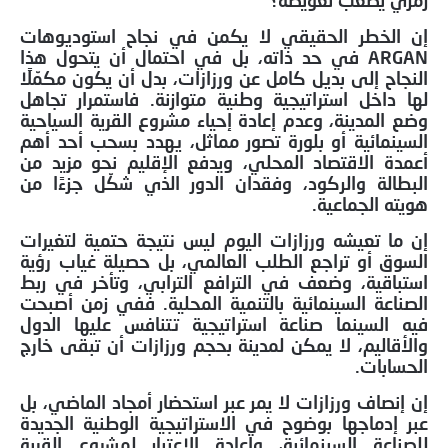
رمزي يصعب تعويضه؟
إن الخطر الحقيقي لا يكمن في نجاح استوديوهات
ARGAN في حد ذاته، بل في احتمال أن يتحول هذا
النجاح إلى بديل كامل عن ورزازات، بدل أن يكون مكمّلًا
لها داخل استراتيجية وطنية متوازنة. فاستمرار تجاهل
وضع المدينة، وعدم إعادة إحياء مشروع القرية السياحية
السينمائية أو بلورة تصور مماثل، يهدد بسحب أحد أهم
أعمدة الاقتصاد المحلي، ويدفع الإقليم نحو مزيد من
البطالة والركود، وفقدان الدور الذي شكّل جزءًا من
هويته الجماعية.
إن ما تعيشه ورزازات اليوم ليس نتيجة حتمية لتغيرات
السوق أو تراجع الطلب العالمي، بل حصيلة غياب رؤية
استباقية، وضعف في الترافع الترابي، وتأخر في ربط
الصناعة السينمائية بالتنمية المحلية. ففي زمن أصبحت
فيه السينما صناعة استراتيجية تتنافس عليها الدول
والأقاليم، لا يمكن لمدينة بحجم ورزازات أن تبقى خارج
الحسابات.
إن إنصاف ورزازات لا يمر عبر استحضار أمجاد الماضي، بل
عبر إدماجها بوضوح في الاستراتيجية الوطنية الجديدة
للصناعة السينمائية، وإعادة الاعتبار لمشروع القرية