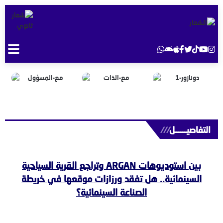
التفاصيــــــل
///
بين استوديوهات ARGAN وتراجع القرية السياحية
السينمائية.. هل تفقد ورزازات موقعها في خريطة
الصناعة السينمائية؟