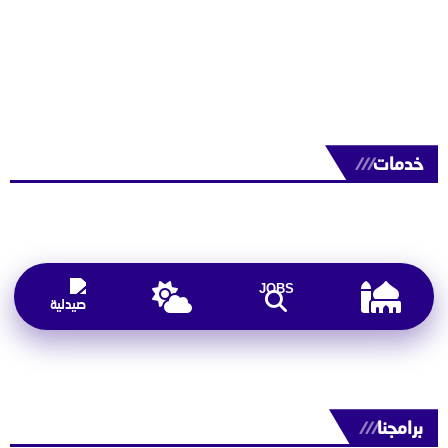
خدمات
///
JOBS
برامجنا
///