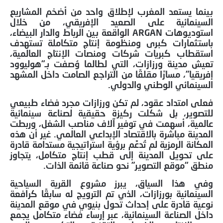
بينما يستعد المغرب لإطلاق واحد من أضخم المشاريع
السينمائية على الصعيد الإفريقي، من خلال
استوديوهات ARGAN الواقعة بين الرباط والدار البيضاء،
باستثمارات كبرى ومنظومة إنتاج متكاملة تستهدف
استقطاب كبريات شركات ومنصات الإنتاج العالمية،
تعيش مدينة ورزازات، التي لطالما وُصفت بـ“هوليوود
إفريقيا”، مسارًا مقلقًا من التراجع الصامت داخل المشهد
السينمائي الوطني والدولي.
فعلى امتداد عقود، لم تكن ورزازات مجرد فضاء طبيعي
للتصوير، بل شكلت ركيزة حقيقية لصناعة سينمائية
عالمية، أسهمت في توفير آلاف مناصب الشغل، وربطت
المدينة مباشرة بالاقتصاد الإبداعي العالمي. غير أن هذه
المكانة الرمزية لم تُدعَّم برؤية استراتيجية مستدامة قادرة
على تحويل المدينة إلى قطب إنتاج متكامل، يتجاوز
منطق “موقع التصوير” نحو صناعة قائمة الذات.
وفي هذا السياق، يبرز مشروع القرية السياحية
السينمائية بورزازات، الذي تم الترويج له سابقًا كرافعة
نوعية قادرة على إحداث تحول بنيوي في موقع المدينة
داخل الصناعة السينمائية، عبر إرساء فضاء متكامل يجمع