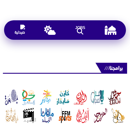
JOBS
برامجنا
///