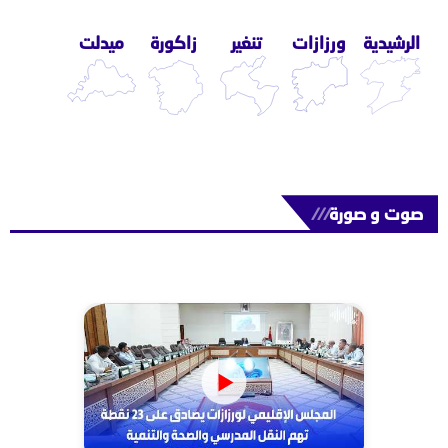
الرشيدية
ورزازات
تنغير
زاكورة
ميدلت
صوت و صورة
///