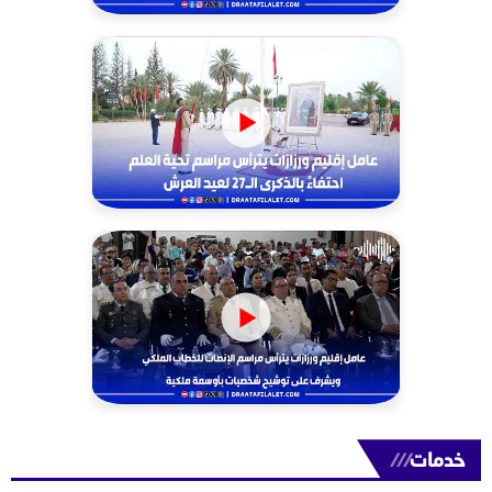
خدمات
///