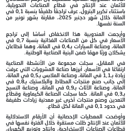
للأثمان عند الإنتاج في قطاع الصناعات التحويلية،
باستثناء تكرير البترول، عرف تراجعًا طفيفًا بنسبة 0,1 في
المائة خلال شهر دجنبر 2025، مقارنة بشهر نونبر من
السنة نفسها.
وأرجعت المندوبية هذا الانخفاض أساسًا إلى تراجع
الأسعار في كل من الصناعات الغذائية بنسبة 0,7 في
المائة، وصناعة السيارات بـ0,4 في المائة، وهما قطاعان
يشكلان وزنًا مهمًا ضمن البنية الصناعية الوطنية.
في المقابل، سجلت مجموعة من الأنشطة الصناعية
ارتفاعًا في الأسعار، أبرزها صناعة المشروبات التي عرفت
زيادة بـ1,1 في المائة، وصناعة الملابس بـ0,5 في المائة،
إلى جانب صنع منتجات المطاط والبلاستيك بـ0,8 في
المائة، وصناعة الأثاث بـ0,9 في المائة، وصناعة النسيج
بـ0,3 في المائة. كما سجلت الصناعة الكيماوية وقطاع
التعدين وصنع منتجات أخرى غير معدنية زيادات طفيفة
في حدود 0,1 في المائة لكل قطاع.
وأوضحت المعطيات الإحصائية أن الأرقام الاستدلالية
للأثمان عند الإنتاج ظلت مستقرة خلال الفترة نفسها في
قطاعات الصناعات الاستخراجية، وإنتاج وتوزيع الكهرباء،