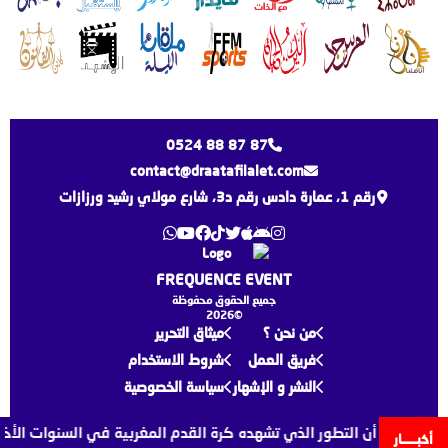
0524 88 87 87
contact@draatafilalet.com
رقم 1، عمارة دادس رقم د3، شارع مولاي رشيد ورزازات
FREQUENCE EVENT
جميع الحقوق محفوظة
©2026
من نحن ؟
ميثاق التحرير
فريق العمل
شروط الاستخدام
النشر و الإشهار
سياسة الخصوصية
زي لقجع أن التطور الذي تشهده كرة القدم المغربية في السنوات الأخيرة 
أخبـــــار