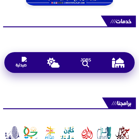
خدمات
///
JOBS
برامجنا
///