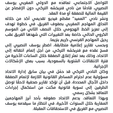
التواصل الاجتماعي، تعاقده مع الدولي المغربي يوسف
النصيري، قادمًا من نادي فنربخشه التركي، دون الإفصاح عن
القيمة المالية للصفقة أو مدة العقد.
ونشر نادي “العميد” مقطع فيديو تقديمي أكد من خلاله
التحاق المهاجم المغربي بصفوف الفريق، في خطوة تهدف
إلى تعزيز الخط الهجومي خلال النصف الثاني من الموسم
الكروي الحالي، خاصة بعد التغييرات التي شهدها الفريق عقب
رحيل المهاجم الفرنسي كريم بنزيما.
وبحسب تقارير إعلامية متطابقة، اضطر يوسف النصيري إلى
فسخ عقده مع فنربخشه التركي، من أجل إتمام انتقاله إلى
الاتحاد، وذلك بعد تعثر إغلاق الصفقة خلال الساعات الأخيرة من
فترة الانتقالات الشتوية بالسعودية، بسبب بعض الإشكالات
الإجرائية.
وكان النادي التركي قد حمّل في بيان سابق إدارة الاتحاد
مسؤولية عدم احترام المساطر القانونية اللازمة لإتمام الصفقة
داخل الآجال المحددة، قبل أن تؤكد تقارير صحفية لاحقًا توصل
الطرفين إلى تسوية قانونية مكّنت من استكمال إجراءات
التعاقد بشكل رسمي.
وبهذا التعاقد، يدعم الاتحاد صفوفه بأحد أبرز المهاجمين
المغاربة خلال السنوات الأخيرة، في انتظار ما سيقدمه يوسف
النصيري مع الفريق في الاستحقاقات المقبلة.