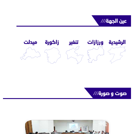
عين الجهة
///
الرشيدية
ورزازات
تنغير
زاكورة
ميدلت
صوت و صورة
///