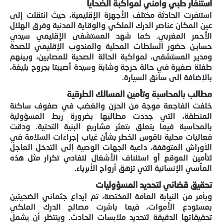
استنفار طبي وأمني لمواكبة الضحايا
استنفرت الحادثة مختلف الأجهزة الإقليمية، حيث انتقلت إلى
عين المكان عناصر الدرك الملكي والوقاية المدنية وفرق الهلال
الأحمر المغربي. كما شهد المستشفى الإقليمي سيدي
حساين حضور السلطات المحلية والمندوب الإقليمي للصحة
ومدير المستشفى، لمواكبة الحالة الصحية للمصابين، وبينهم
طفلة صغيرة في حالة حرجة وشابة وسيدة أصيبتا بجروح بليغة،
بالإضافة إلى سائق السيارة.
مطالب بالمحاسبة وتأمين المسالك الطرقية
خلفت الفاجعة موجة من الحزن والغضب في صفوف ساكنة
المنطقة، التي جددت مطالبها بضرورة ربط المسؤولية
بالمحاسبة فيما يتعلق بتعثر مشاريع البنية التحتية. ودقت
فعاليات محلية ناقوس الخطر بشأن غياب إجراءات السلامة في
الأوراش المتوقفة، داعية الجهات الوصية إلى التدخل العاجل
لتأمين الموقع أو استئناف الأشغال لتفادي تكرار مثل هذه
المآسي الإنسانية التي تزهق أرواح الأبرياء.
تحقيق قضائي لتحديد المسؤوليات
وبأمر من النيابة العامة المختصة، تم إيداع جثماني الضحيتين
بمستودع الأموات، فيما باشرت مصالح الدرك الملكي
تحقيقاتها الدقيقة لتحديد ملابسات الحادث. وينتظر أن يشمل