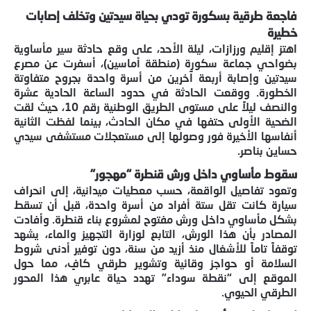
فاجعة طرقية بسكورة تودي بحياة سيدتين وتخلف إصابات
خطيرة
اهتز إقليم ورزازات، ليلة الأحد، على وقع حادثة سير مأساوية
بضواحي جماعة سكورة (منطقة أماسين)، أسفرت عن مصرع
سيدتين وإصابة أربعة آخرين من أسرة واحدة بجروح متفاوتة
الخطورة. ووقعت الحادثة في حدود الساعة الحادية عشرة
والنصف ليلاً على مستوى الطريق الوطنية رقم 10، حيث لقت
الضحية الأولى حتفها في مكان الحادث، بينما لفظت الثانية
أنفاسها الأخيرة فور وصولها إلى مستعجلات مستشفى سيدي
حساين بناصر.
سقوط مأساوي داخل ورش قنطرة “مهجور”
وتعود تفاصيل الواقعة، حسب معطيات ميدانية، إلى انحراف
سيارة كانت تقل ستة أفراد من أسرة واحدة، قبل أن تسقط
بشكل مأساوي داخل ورش مفتوح لمشروع بناء قنطرة. وأفادت
المصادر بأن هذا الورش، التابع لوزارة التجهيز والماء، يشهد
توقفاً تاماً للأشغال منذ أزيد من سنة، دون توفير أدنى شروط
السلامة أو حواجز وقائية وتشوير طرقي كافٍ، مما حول
الموقع إلى “نقطة سوداء” تهدد حياة عابري هذا المحور
الطرقي الحيوي.