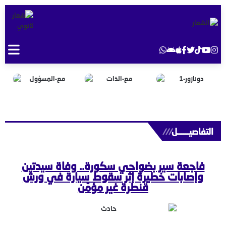
التفاصيــــــل
///
فاجعة سير بضواحي سكورة.. وفاة سيدتين
وإصابات خطيرة إثر سقوط سيارة في ورش
قنطرة غير مؤمّن