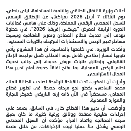
أعلنت وزيرة الانتقال الطاقي والتنمية المستدامة، ليلى بنعلي،
يوم الثلاثاء 7 أبريل 2026 بمراكش، عن الإطلاق الرسمي
للسجل المعدني الرقمي للمملكة، وذلك على هامش فعاليات
الدورة الرابعة لمعرض “جيتكس إفريقيا 2026”، في خطوة
تهدف إلى تحديث قطاع المعادن وتعزيز الشفافية وتبسيط
مساطر تدبير الرخص والاستثمارات المرتبطة بالثروات المعدنية.
وأكدت الوزيرة، في كلمتها بالمناسبة، أن هذا المشروع يأتي
تتويجاً لمسار إصلاحي شامل عرفه القطاع، شمل مراجعة الإطار
القانوني، وإطلاق طلبات عروض جديدة، إلى جانب تحديث
نظام الرخص المعدنية، بما يفتح آفاقاً جديدة أمام تدبير هذا
المجال الاستراتيجي.
وأبرزت أن المغرب، تحت القيادة الرشيدة لصاحب الجلالة الملك
محمد السادس، يخطو نحو مرحلة جديدة في تطوير قطاع
المعادن، مستحضراً في الآن ذاته إرثه التاريخي كمركز للتجارة
والموارد المعدنية.
وأوضحت أن تدبير هذا القطاع كان، في السابق، يعتمد على
إجراءات تقليدية معقدة ووثائق ورقية كثيرة، ما كان يعيق
سرعة المعالجة واتخاذ القرار، مؤكدة أن السجل المعدني
الرقمي يشكل حلاً عملياً لهذه الإكراهات، من خلال منصة