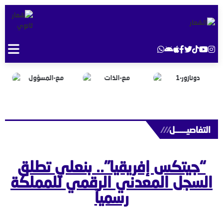
التفاصيــــــل
///
“جيتكس إفريقيا”.. بنعلي تطلق
السجل المعدني الرقمي للمملكة
رسمياً