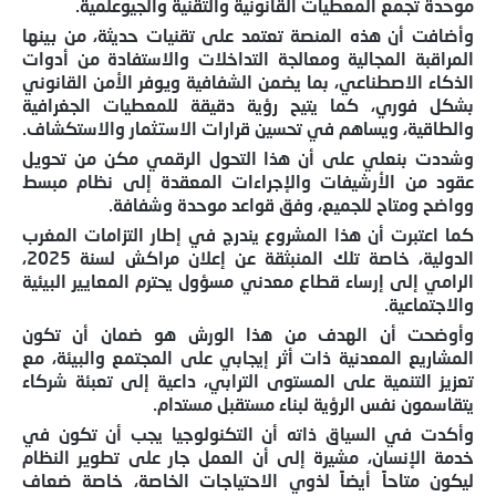
موحدة تجمع المعطيات القانونية والتقنية والجيوعلمية.
وأضافت أن هذه المنصة تعتمد على تقنيات حديثة، من بينها
المراقبة المجالية ومعالجة التداخلات والاستفادة من أدوات
الذكاء الاصطناعي، بما يضمن الشفافية ويوفر الأمن القانوني
بشكل فوري، كما يتيح رؤية دقيقة للمعطيات الجغرافية
والطاقية، ويساهم في تحسين قرارات الاستثمار والاستكشاف.
وشددت بنعلي على أن هذا التحول الرقمي مكن من تحويل
عقود من الأرشيفات والإجراءات المعقدة إلى نظام مبسط
وواضح ومتاح للجميع، وفق قواعد موحدة وشفافة.
كما اعتبرت أن هذا المشروع يندرج في إطار التزامات المغرب
الدولية، خاصة تلك المنبثقة عن إعلان مراكش لسنة 2025،
الرامي إلى إرساء قطاع معدني مسؤول يحترم المعايير البيئية
والاجتماعية.
وأوضحت أن الهدف من هذا الورش هو ضمان أن تكون
المشاريع المعدنية ذات أثر إيجابي على المجتمع والبيئة، مع
تعزيز التنمية على المستوى الترابي، داعية إلى تعبئة شركاء
يتقاسمون نفس الرؤية لبناء مستقبل مستدام.
وأكدت في السياق ذاته أن التكنولوجيا يجب أن تكون في
خدمة الإنسان، مشيرة إلى أن العمل جار على تطوير النظام
ليكون متاحاً أيضاً لذوي الاحتياجات الخاصة، خاصة ضعاف