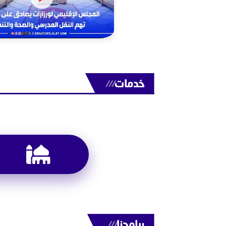
خدمات
///
برامجنا
///