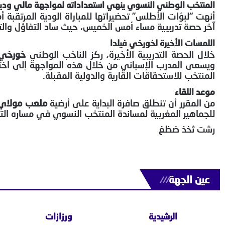
المنتخب الوطني النسوي ينهي استعداداته لمواجهة مالي وديا
أنهت “لبؤات الأطلس” تحضيراتها للمباراة الودية المرتقبة أ
آخر حصة تدريبية مساء أمس الخميس، حيث ساد التفاؤل والترك
اللمسات الأخيرة لخورخي فيلدا
خلال الحصة التدريبية الأخيرة، ركز الناخب الوطني
خورخي 
ويسعى المدرب الإسباني من خلال هذه المواجهة إلى اختبار 
المنتخب للاستحقاقات القارية والدولية المقبلة.
موعد اللقاء
من المقرر أن تنطلق صافرة البداية على أرضية
ملعب مولاي ا
للجماهير المغربية لمساندة المنتخب النسوي في مساره التص
رشت ثخذ ضظغ
عين الجهة
///
الرشيدية
ورزازات