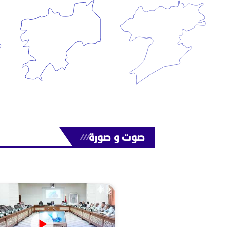
صوت و صورة
///