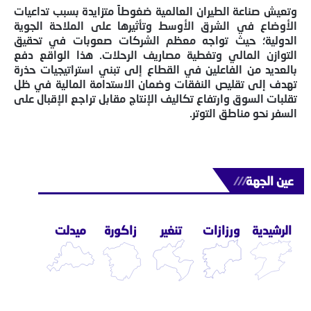
وتعيش صناعة الطيران العالمية ضغوطاً متزايدة بسبب تداعيات
الأوضاع في الشرق الأوسط وتأثيرها على الملاحة الجوية
الدولية؛ حيث تواجه معظم الشركات صعوبات في تحقيق
التوازن المالي وتغطية مصاريف الرحلات. هذا الواقع دفع
بالعديد من الفاعلين في القطاع إلى تبني استراتيجيات حذرة
تهدف إلى تقليص النفقات وضمان الاستدامة المالية في ظل
تقلبات السوق وارتفاع تكاليف الإنتاج مقابل تراجع الإقبال على
السفر نحو مناطق التوتر.
عين الجهة
///
الرشيدية
ورزازات
تنغير
زاكورة
ميدلت