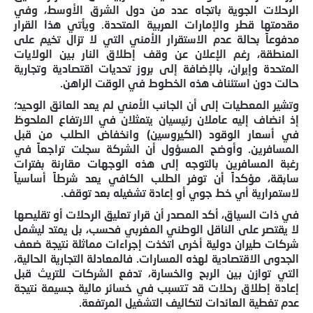
الرحلات الجوية باتجاه عدد من دول الشرق الأوسط، وفي
مقدمتها قطر والإمارات العربية المتحدة. ويأتي هذا القرار
مدفوعاً بحالة عدم الاستقرار الأمني التي لا تزال تخيم على
المنطقة، رغم الإعلان عن وقف إطلاق النار بين الولايات
المتحدة وإيران، بالإضافة إلى بروز تحديات اقتصادية وتجارية
حالت دون استئناف هذه الخطوط في الوقت الراهن.
وتشير المعطيات إلى أن الجانب الأمني لم يعد العائق الوحيد؛
إذ انضاف إليه عاملان رئيسيان يتمثلان في الارتفاع الملحوظ
في أسعار الوقود (الكيروسين) وانخفاض الطلب من قبل
المسافرين. وأوضح المسؤول أن الشركة سجلت تراجعاً في
رغبة المسافرين بالتوجه إلى هذه الوجهات مقارنة بفترات
سابقة، مؤكداً أن توفر الطلب الكافي يعد شرطاً أساسياً
لاستمرارية أي خط جوي أو إعادة تشغيله بعد توقف.
في ذات السياق، أكد المصدر أن قرار تعليق الرحلات أو تقليصها
لا يقتصر على الناقل الوطني المغربي فحسب، بل يمتد ليشمل
شركات طيران دولية أخرى اتخذت إجراءات مماثلة نتيجة ضعف
الجدوى الاقتصادية لهذه المسارات. فالمعادلة التجارية الحالية،
التي توازن بين الربح والخسارة، تدفع الشركات للتريث قبل
إعادة إطلاق رحلات قد تتسبب في خسائر مالية جسيمة نتيجة
عدم تغطية العائدات لتكاليف التشغيل المرتفعة.