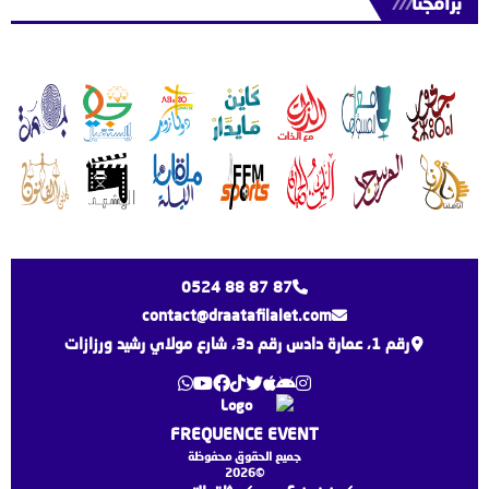
برامجنا
///
0524 88 87 87
contact@draatafilalet.com
رقم 1، عمارة دادس رقم د3، شارع مولاي رشيد ورزازات
FREQUENCE EVENT
جميع الحقوق محفوظة
©2026