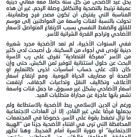
يحل عيد الأضحى من كل سنة حاملاً معه معاني دينية
عميقة ترتبط بالتضحية والتكافل وصلة الرحم، غير أن هذه
المناسبة التي يفترض أن تكون مصدر فرح وطمأنينة،
تحولت بالنسبة لفئات واسعة من المواطنين إلى موسم
للقلق والضغط النفسي بسبب الارتفاع المتواصل لأسعار
الأضاحي وتراجع القدرة الشرائية للأسر.
ففي السنوات الأخيرة، لم تعد الأضحية مجرد شعيرة
دينية تؤدى في أجواء من السكينة، بل أصبحت لدى كثير
من الأسر “معركة اقتصادية” تفرض على رب الأسرة
البحث عن حلول استثنائية لتوفير ثمن الكبش، حتى وإن
كان ذلك على حساب أساسيات أخرى كالتعليم أو
الصحة أو مصاريف الحياة اليومية. ومع ارتفاع أسعار
الأعلاف وتكاليف النقل وتداعيات الجفاف، ارتفعت
أسعار الأضاحي بشكل غير مسبوق، ما جعل فئات واسعة
تشعر بأنها عاجزة عن مجاراة متطلبات العيد.
ورغم أن الدين الإسلامي ربط الأضحية بالاستطاعة ولم
يجعلها فرضًا على غير القادر، إلا أن العادات الاجتماعية
ما تزال تضغط بقوة على الأسر، خصوصًا في المجتمعات
المحافظة التي ترى في اقتناء الأضحية جزءًا من “الهيبة
الاجتماعية” أو صورة الأسرة أمام المحيط. وهنا تظهر
المفارقة المؤلمة؛ فالكثير من المواطنين يشترون