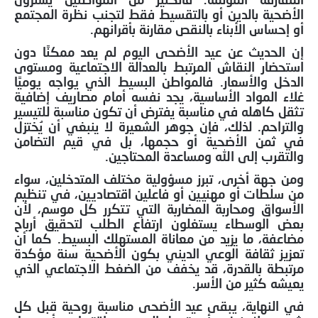
الأضحية بالدين أو بالتقسيط فقط لتجنب نظرة المجتمع
أو إحساس الأبناء بالنقص مقارنة بأقرانهم.
إن الحديث عن عيد الأضحى اليوم لم يعد ممكنًا دون
استحضار النقاش المرتبط بالعدالة الاجتماعية ومستوى
الدخل والأسعار. فالمواطن البسيط الذي يواجه يوميًا
غلاء المواد الأساسية، يجد نفسه أمام مصاريف إضافية
تثقل كاهله في مناسبة يفترض أن تكون مناسبة للتيسير
والتراحم. لذلك، فإن جوهر الشعيرة لا ينبغي أن يُختزل
في ثمن الأضحية أو حجمها، بل في قيم التضامن
والتقرب إلى الله ومساعدة المحتاجين.
ومن جهة أخرى، تبرز مسؤولية مختلف المتدخلين، سواء
من سلطات أو مهنيين أو فاعلين اقتصاديين، في تنظيم
الأسواق ومحاربة المضاربة التي تتكرر كل موسم، لأن
بعض الوسطاء يستغلون ارتفاع الطلب لتحقيق أرباح
مضاعفة، ما يزيد من معاناة المستهلك البسيط. كما أن
تعزيز ثقافة الوعي الديني بكون الأضحية سنة مؤكدة
مرتبطة بالقدرة، قد يخفف من الضغط الاجتماعي الذي
يعيشه كثير من الأسر.
في النهاية، يبقى عيد الأضحى مناسبة روحية قبل كل