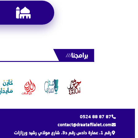
برامجنا
///
0524 88 87 87
contact@draatafilalet.com
رقم 1، عمارة دادس رقم د3، شارع مولاي رشيد ورزازات