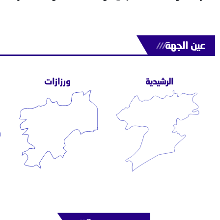
عين الجهة
///
الرشيدية
ورزازات