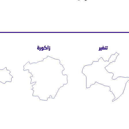
تنغير
زاكورة