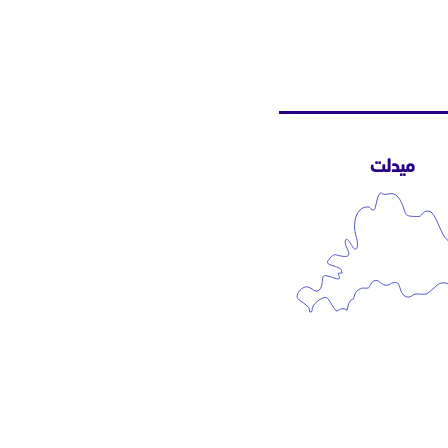
ميدلت