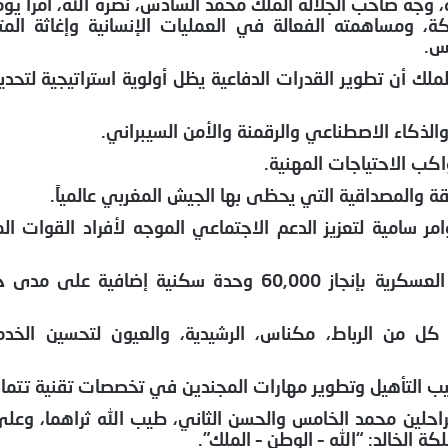
جه صاحب الجلالة الملك محمد السادس، نصره الله، أمراً يومياً
كة، ومساهمته الفعالة في العمليات الإنسانية وإغاثة المت
س.
لملك أن تطوير القدرات الدفاعية يظل أولوية استراتيجية لتح
ة والذكاء الاصطناعي والرقمنة والأمن السيبراني.
اكب الاحتياجات المهنية.
قة والمصداقية التي يحظى بها الجيش المغربي عالمياً.
وامر سامية لتعزيز الدعم الاجتماعي الموجه لأفراد القوات ال
برنامج سكني ضخم: تكليف وكالة المساكن والتجهيزات العسكرية بإنجاز 60,000 
ل من الرباط، مكناس، الرشيدية، والعيون لتحسين الخدما
اليب التأهيل وتطوير مهارات المجندين في تخصصات تقنية ت
راحلين محمد الخامس والحسن الثاني، طيب الله ثراهما، وعلى 
ة الخالد: “الله – الوطن – الملك”.