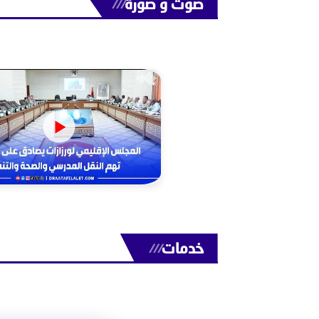
صوت و صورة
///
خدمات
///