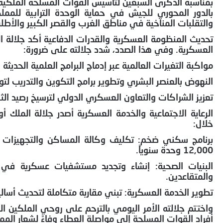
بمناسبة الذكرى السبعين لتأسيس القوات المسلحة الملكية، و
بالدور المحوري للجيش في حماية الوحدة الترابية للممل
والتقلبات المناخية في مناطق الغرب والقصر الكبير والأطل
تحديث المنظومة العسكرية والقدرات الدفاعية أكد جلالة ا
العسكرية. وفي هذا الصدد، شدد جلالته على ضرورة:
مواكبة التغيرات العالمية عبر إدماج البرامج العلمية الحديث
النهوض بالعنصر البشري وتطوير برامج التكوين والتدريب لتو
تعزيز الشراكات والتعاون العسكري الدولي لترسيخ رصيد الث
الرعاية الاجتماعية والخدمة العسكرية أصدر جلالة الملك أ
خلال:
12,000 وحدة سنوياً.
البنيات الصحية: إنشاء وتجديد مستشفيات عسكرية في ك
والمتقاعدين.
تطوير الخدمة العسكرية: تبني مقاربة متكاملة لتحديث أس
واختتم جلالته الأمر اليومي بالترحم على روحي الملكين ال
أفراد القوات المسلحة إلى مواصلة العطاء وفاءً لشعار المملك