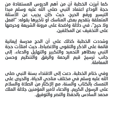
كما أبرزت الخطبة أن من أهم الدروس المستفادة من
حجة الوداع اعتماد النبي صلى الله عليه وسلم مبدأ
التيسير ورفع الحرج، حيث كان يجيب عن الأسئلة
المتعلقة بتقديم بعض المناسك أو تأخيرها بقوله: “افعل
ولا حرج”، في دلالة واضحة على مرونة الشريعة وحرصها
على التخفيف عن المكلفين.
وشددت الخطبة كذلك على أن الحج مدرسة إيمانية
قائمة على الذكر والتقوى والانضباط، حيث امتلأت حجة
النبي بمظاهر التحميد والتكبير والتهليل والدعاء، إلى
جانب ترسيخ قيم الرحمة والرفق والتنظيم وحسن
المعاملة.
وفي ختام الخطبة، دعت إلى الاقتداء بسنة النبي صلى
الله عليه وسلم في مختلف مناحي الحياة، والحرص على
التمسك بالكتاب والسنة، مع الإكثار من الصلاة والسلام
على الرسول الكريم، والدعاء لأمير المؤمنين جلالة الملك
محمد السادس بالحفظ والنصر والتوفيق.