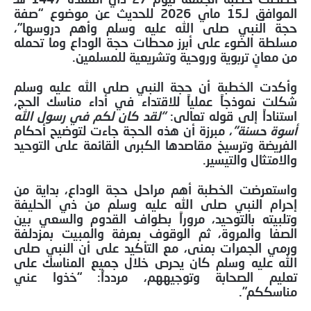
الموافق لـ15 ماي 2026 للحديث عن موضوع “صفة
حجة النبي صلى الله عليه وسلم وأهم دروسها”،
مسلطة الضوء على أبرز محطات حجة الوداع وما تحمله
من معانٍ تربوية وروحية وتشريعية للمسلمين.
وأكدت الخطبة أن حجة النبي صلى الله عليه وسلم
شكلت نموذجاً عملياً للاقتداء في أداء مناسك الحج،
استناداً إلى قوله تعالى:
“لقد كان لكم في رسول الله
أسوة حسنة”
، مبرزة أن هذه الحجة جاءت لتوضيح أحكام
الفريضة وترسيخ مقاصدها الكبرى القائمة على التوحيد
والامتثال والتيسير.
واستعرضت الخطبة أهم مراحل حجة الوداع، بداية من
إحرام النبي صلى الله عليه وسلم من ذي الحليفة
وتلبيته بالتوحيد، مروراً بطواف القدوم والسعي بين
الصفا والمروة، ثم الوقوف بعرفة والمبيت بمزدلفة
ورمي الجمرات بمنى، مع التأكيد على أن النبي صلى
الله عليه وسلم كان يحرص خلال جميع المناسك على
تعليم الصحابة وتوجيههم، مردداً: “خذوا عني
مناسككم”.