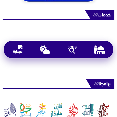
خدمات
///
JOBS
برامجنا
///