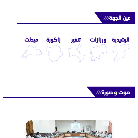
عين الجهة
///
الرشيدية
ورزازات
تنغير
زاكورة
ميدلت
صوت و صورة
///