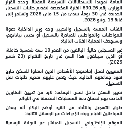
العامة تمهيداً للاستحقاقات التشريعية المقبلة. وحدد القرار
الوزاري رقم 690.26 الفترة المخصصة لتقديم طلبات التسجيل
الجديدة في 30 يوماً، تبتدئ من 15 ماي 2026 وتستمر إلى
غاية 13 يونيو 2026.
الفئات المعنية بالتسجيل والتحيين وجه وزير الداخلية دعوة
للمواطنات والمواطنين للمبادرة بالتسجيل أو تحيين بياناتهم،
وتستهدف العملية الفئات التالية:
غير المسجلين حالياً: البالغين من العمر 18 سنة شمسية كاملة،
أو الذين سيبلغون هذا السن في تاريخ الاقتراع (23 شتنبر
2026).
المغيرين لمحل إقامتهم: الأشخاص الذين انتقلوا للسكن خارج
نفوذ جماعتهم الحالية، حيث يتعين عليهم تقديم طلبات نقل
التسجيل.
تغيير السكن داخل نفس الجماعة: لابد من تحيين العناوين
الخاصة بهم لضمان دقة المعطيات المضمنة في اللوائح.
طرق التسجيل والتأكد من القيد أوضح البلاغ أنه يمكن
للمواطنين القيام بهذه الإجراءات عبر الوسائل التالية:
الموقع الإلكتروني: التسجيل المباشر عبر البوابة الرسمية