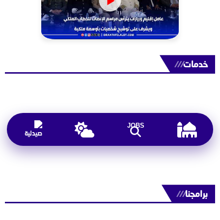
خدمات
///
JOBS
برامجنا
///