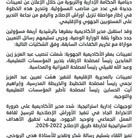
دينامية الحكامة الإدارية والتربوية من خلال الإعلان عن تعيينات
جديدة في عدد من مناصب المسؤولية. وتندرج هذه الخطوة
في إطار مواصلة تنزيل أوراش الإصلاح والرفع من نجاعة التدبير
على المستويين الجهوي والإقليمي.
وقد استقبل مدير الأكاديمية بمقرها بالرشيدية أربعة مسؤولين
جدد حظوا بثقة الوزارة الوصية، وجرى تسليمهم رسائل التعيين
موازاة مع تكريم الكفاءات السابقة، وفق الشكليات التالية:
تعيينات بمقر الأكاديمية الجهوية: شملت تنصيب عبد العزيز زين
العابدين رئيساً لمصلحة الارتقاء بتدبير المؤسسات التعليمية،
وعبد الله لقبيلي رئيساً لمصلحة الميزانية والمحاسبة.
تعيينات بالمديرية الإقليمية لتنغير: همّت تعيين عبد العزيز
نجمي رئيساً لمصلحة التخطيط والخريطة المدرسية، وإبراهيم
آيت الحساين رئيساً لمصلحة تأطير المؤسسات التعليمية
والتوجيه.
توجيهات إدارية استراتيجية: شدد مدير الأكاديمية على ضرورة
الانخراط الجاد في تنفيذ الأوراش الإصلاحية لترسيخ ثقافة
العمل الجماعي وتوحيد الجهود، بهدف تحقيق الأهداف
الاستراتيجية لخارطة طريق الإصلاح 2022-2026.
تميز اللقاء بتسليم رسالة شكر وتقدير للأستاذة هدى الربوحي،