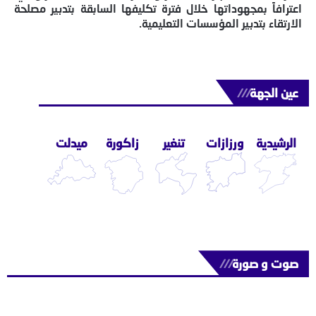
اعترافاً بمجهوداتها خلال فترة تكليفها السابقة بتدبير مصلحة
الارتقاء بتدبير المؤسسات التعليمية.
عين الجهة
///
الرشيدية
ورزازات
تنغير
زاكورة
ميدلت
صوت و صورة
///