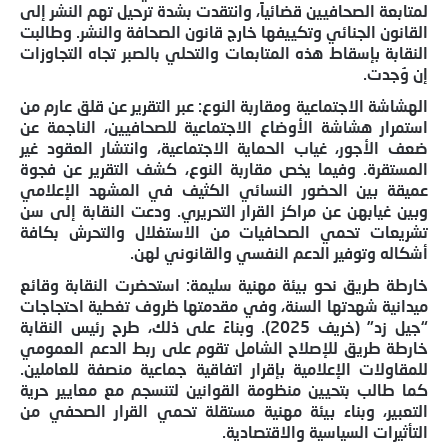
لمتابعة الصحافيين قضائياً، وانتقدت بشدة ترحيل تهم النشر إلى
القانون الجنائي وتكييفها خارج قانون الصحافة والنشر. وطالبت
النقابة بإسقاط هذه المتابعات والتحلي بالصبر تجاه التجاوزات
إن وُجدت.
الهشاشة الاجتماعية ومقاربة النوع: عبر التقرير عن قلق عارم من
استمرار هشاشة الأوضاع الاجتماعية للصحافيين، الناجمة عن
ضعف الأجور، غياب الحماية الاجتماعية، وانتشار العقود غير
المستقرة. وفيما يخص مقاربة النوع، كشف التقرير عن فجوة
عميقة بين الحضور النسائي الكثيف في المشهد الإعلامي
وبين غيابهن عن مراكز القرار التحريري. ودعت النقابة إلى سن
تشريعات تحمي الصحافيات من الاستغلال والتحرش بكافة
أشكاله وتوفير الدعم النفسي والقانوني لهن.
خارطة طريق نحو بيئة مهنية سليمة: استحضرت النقابة وقائع
ميدانية شهدتها السنة، وفي مقدمتها ظروف تغطية احتجاجات
“جيل زد” (خريف 2025). وبناءً على ذلك، طرح رئيس النقابة
خارطة طريق للإصلاح الشامل تقوم على ربط الدعم العمومي
للمقاولات الإعلامية بإقرار اتفاقية جماعية منصفة للعاملين.
كما طالب بتحيين منظومة القوانين لتنسجم مع معايير حرية
التعبير، وبناء بيئة مهنية مستقلة تحمي القرار الصحفي من
التأثيرات السياسية والاقتصادية.