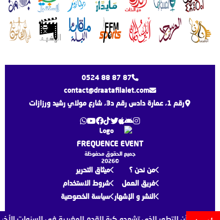
0524 88 87 87
contact@draatafilalet.com
رقم 1، عمارة دادس رقم د3، شارع مولاي رشيد ورزازات
FREQUENCE EVENT
جميع الحقوق محفوظة
©2026
من نحن ؟
ميثاق التحرير
فريق العمل
شروط الاستخدام
النشر و الإشهار
سياسة الخصوصية
ي لقجع أن التطور الذي تشهده كرة القدم المغربية في السنوات الأخيرة ي