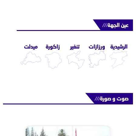
عين الجهة
///
الرشيدية
ورزازات
تنغير
زاكورة
ميدلت
صوت و صورة
///