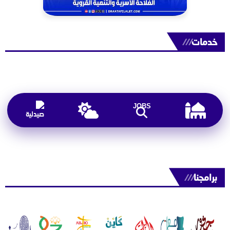
خدمات
///
JOBS
برامجنا
///