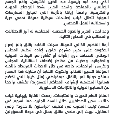
الذي رصد فيه رئيسها، عبد الكبير اخشيشن، واقع الجسم
الإعلامي بالمملكة. وانتقد التقرير بشدة الأوضاع المهنية
والتشريعية، واصفاً إياها بالأزمة التي تتجاوز الممارسات
المهنية لتطال غياب إصلاحات هيكلية عميقة تحمي حرية
واستقلالية العمل الصحفي.
وقد لخص التقرير والندوة الصحفية المصاحبة له أبرز الاختلالات
والمطالب في المحاور التالية:
أزمة التنظيم الذاتي للمهنة: سجلت النقابة بقلق بالغ إصرار
الحكومة على تمرير مشروع قانون إعادة تنظيم المجلس
الوطني للصحافة دون إشراك أو تشاور مع الهيئات المهنية
والحقوقية. وحذرت من مخاطر إضعاف استقلالية المجلس
وتكريس التراجعات، خاصة في ظل الأحداث المرتبطة باللجنة
المؤقتة لتسيير القطاع. واعتبرت النقابة أن مقارنة هذا المسار
بنماذج دولية تمر بانتقال ديمقراطي (مثل كينيا التي تخضع
هيئاتها التنظيمية لإشراف المحاكم الدستورية) تكشف تراجعاً
عن المعايير الدولية والالتزامات الدستورية.
المناخ العام للحريات والمتابعات: رصدت النقابة بإيجابية غياب
حالات سجن الصحافيين خلال السنة الجارية، مما أسهم في
تحسين ترتيب المغرب في تصنيف “مراسلون بلا حدود”. وفي
المقابل، نبهت إلى منحى مقلق يتمثل في عودة المسؤولين