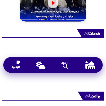
خدمات
///
JOBS
برامجنا
///