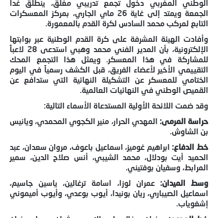
الوطني المغربي دخول تجمع تدريبي مغلق، ينطلق غداً
الجمعة ويمتد إلى غاية 26 ماي الجاري، بمركز المعسكرات
التابع لمركب محمد السادس لكرة القدم بالمعمورة.
وأفادت الهيئة المشرفة على كرة القدم الوطنية عبر بوابتها
الإلكترونية، بأن المدير الفني محمد وهبي استدعى 28 لاعباً
للمشاركة في هذا المعسكر. ويمثل هذا التجمع المحك
التقييمي الأخير لأعضاء الفريق، قبل الكشف رسمياً في اليوم
الختامي للمعسكر عن التشكيلة النهائية التي ستدافع عن
القميص الوطني في النهائيات العالمية.
وقد ضمت اللائحة الأولية المستدعاة الأسماء التالية:
حراسة المرمى:
المهدي الحرار، منير الكجوي المحمدي، ويانيس
بن الشاوش.
خط الدفاع:
ابراهيم غوميز، اسماعيل باعوف، مروان سعدان، عبد
الحميد أيت بودلال، محمد الشيبي، أنس صلاح الدين، سمير
المرابط، وسفيان بوفتيني.
وسط الميدان:
عمران لوزا، اسامة ترغالين، ياسين جاسيم،
اسماعيل الصيباري، ريان بونيدا، أيوب بوعدي، وأيوب أميموني
إشغوياب.