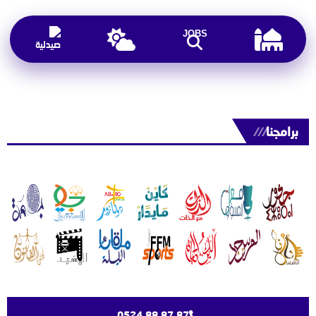
JOBS
برامجنا
///
0524 88 87 87