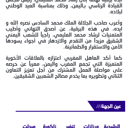
القيادة الرئاسي بـ
اليمن
، وذلك بمناسبة العيد الوطني
لبلاده.
وأعرب صاحب الجلالة الملك محمد السادس نصره الله و
ايده، في هذه البرقية، عن أصدق التهاني وأطيب
المتمنيات لرشاد محمد العليمي، راجياً للشعب اليمني
الشقيق مزيداً من التقدم والازدهار في أجواء يسودها
الأمن والاستقرار والطمأنينة.
كما أكد العاهل المغربي اعتزازه بالعلاقات الأخوية
المتميزة التي تجمع المغرب واليمن، معرباً عن حرصه
على مواصلة العمل المشترك من أجل تعزيز التعاون
الثنائي وتطويره بما يخدم مصالح الشعبين الشقيقين.
عين الجهة
///
الرشيدية
ورزازات
تنغير
زاكورة
ميدلت