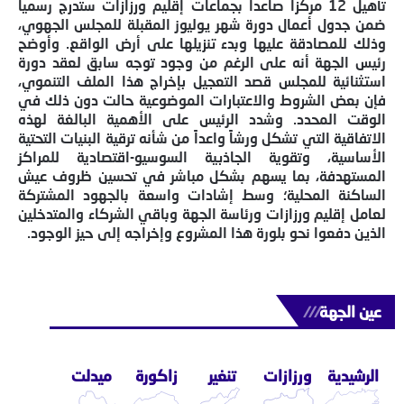
تأهيل 12 مركزاً صاعداً بجماعات إقليم ورزازات ستُدرج رسمياً
ضمن جدول أعمال دورة شهر يوليوز المقبلة للمجلس الجهوي،
وذلك للمصادقة عليها وبدء تنزيلها على أرض الواقع. وأوضح
رئيس الجهة أنه على الرغم من وجود توجه سابق لعقد دورة
استثنائية للمجلس قصد التعجيل بإخراج هذا الملف التنموي،
فإن بعض الشروط والاعتبارات الموضوعية حالت دون ذلك في
الوقت المحدد. وشدد الرئيس على الأهمية البالغة لهذه
الاتفاقية التي تشكل ورشاً واعداً من شأنه ترقية البنيات التحتية
الأساسية، وتقوية الجاذبية السوسيو-اقتصادية للمراكز
المستهدفة، بما يسهم بشكل مباشر في تحسين ظروف عيش
الساكنة المحلية؛ وسط إشادات واسعة بالجهود المشتركة
لعامل إقليم ورزازات ورئاسة الجهة وباقي الشركاء والمتدخلين
الذين دفعوا نحو بلورة هذا المشروع وإخراجه إلى حيز الوجود.
عين الجهة
///
الرشيدية
ورزازات
تنغير
زاكورة
ميدلت