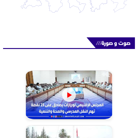
صوت و صورة
///