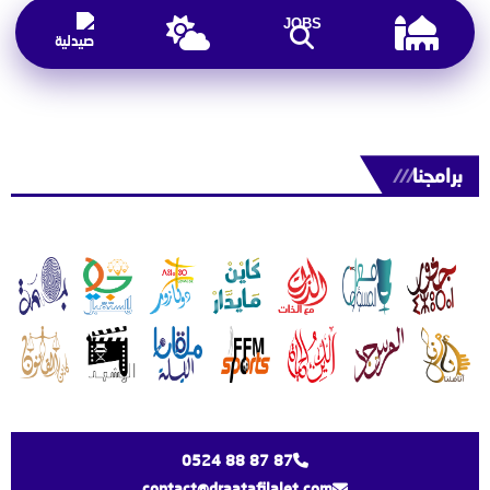
JOBS
برامجنا
///
0524 88 87 87
contact@draatafilalet.com