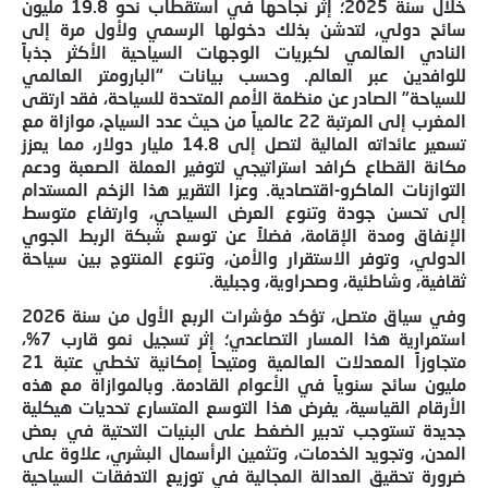
خلال سنة 2025؛ إثر نجاحها في استقطاب نحو 19.8 مليون
سائح دولي، لتدشن بذلك دخولها الرسمي ولأول مرة إلى
النادي العالمي لكبريات الوجهات السياحية الأكثر جذباً
للوافدين عبر العالم. وحسب بيانات “البارومتر العالمي
للسياحة” الصادر عن منظمة الأمم المتحدة للسياحة، فقد ارتقى
المغرب إلى المرتبة 22 عالمياً من حيث عدد السياح، موازاة مع
تسعير عائداته المالية لتصل إلى 14.8 مليار دولار، مما يعزز
مكانة القطاع كرافد استراتيجي لتوفير العملة الصعبة ودعم
التوازنات الماكرو-اقتصادية. وعزا التقرير هذا الزخم المستدام
إلى تحسن جودة وتنوع العرض السياحي، وارتفاع متوسط
الإنفاق ومدة الإقامة، فضلاً عن توسع شبكة الربط الجوي
الدولي، وتوفر الاستقرار والأمن، وتنوع المنتوج بين سياحة
ثقافية، وشاطئية، وصحراوية، وجبلية.
وفي سياق متصل، تؤكد مؤشرات الربع الأول من سنة 2026
استمرارية هذا المسار التصاعدي؛ إثر تسجيل نمو قارب 7%،
متجاوزاً المعدلات العالمية ومتيحاً إمكانية تخطي عتبة 21
مليون سائح سنوياً في الأعوام القادمة. وبالموازاة مع هذه
الأرقام القياسية، يفرض هذا التوسع المتسارع تحديات هيكلية
جديدة تستوجب تدبير الضغط على البنيات التحتية في بعض
المدن، وتجويد الخدمات، وتثمين الرأسمال البشري، علاوة على
ضرورة تحقيق العدالة المجالية في توزيع التدفقات السياحية