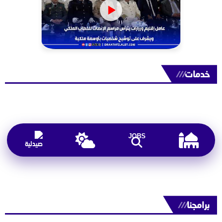
خدمات
///
JOBS
برامجنا
///