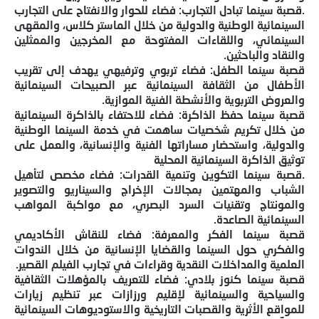
.قصبة سينما تبادل التجارب: فضاء للحوار والانفتاح على التجارب
السينمائية الوطنية والدولية من خلال الماستر كلاس، والمقهى
السينمائي، واللقاءات المفتوحة مع المخرجين والممثلين
والنقاد والباحثين.
قصبة سينما الطفل: فضاء تربوي وترفيهي يهدف إلى تقريب
الأطفال من الثقافة السينمائية عبر الصبيحات السينمائية
والعروض التربوية والأنشطة الفنية الموازية.
قصبة سينما حفظ الذاكرة: فضاء للاحتفاء بالذاكرة السينمائية
من خلال تكريم شخصيات ساهمت في خدمة السينما الوطنية
والدولية، واستحضار مساراتها الفنية والإنسانية، والعمل على
توثيق الذاكرة السينمائية المحلية
.قصبة سينما التكوين وتنمية القدرات: فضاء مخصص لتأهيل
الشباب والمهتمين بمجالات الإخراج والسيناريو والتصوير
والمونتاج وتقنيات السرد البصري، مع مواكبة المواهب
السينمائية الصاعدة.
قصبة سينما الفكر والمعرفة: فضاء للنقاش الأكاديمي
والفكري حول السينما والقضايا الإنسانية من خلال الندوات
العلمية والمداخلات النقدية وقراءات في تجارب الفيلم القصير.
قصبة سينما كنوز بلادي: فضاء للتعريف بالمؤهلات الثقافية
والسياحية والسينمائية لإقليم ورزازات عبر تنظيم زيارات
للمواقع الأثرية والقصبات التاريخية والاستوديوهات السينمائية