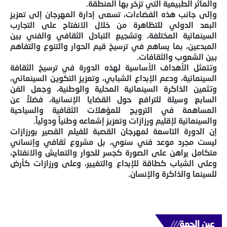
والمآثر الطبيعية التي تزخر بها المنطقة.
وإلى جانب هذه الفضاءات، تسعى إدارة المهرجان إلى تعزيز
البعد الدولي للتظاهرة من خلال الانفتاح على التجارب
السينمائية المختلفة، وتشجيع التبادل الثقافي والفني بين
المبدعين، بما يساهم في ترسيخ قيم الحوار والتنوع والتفاهم
بين الشعوب والثقافات.
وتتمثل الأهداف الأساسية لهذه الدورة في ترسيخ الثقافة
السينمائية، ودعم الإبداع الشبابي، وتعزيز التكوين السينمائي،
وتثمين الذاكرة السينمائية المحلية والوطنية، وجعل الفن
السابع وسيلة للترافع حول القضايا الإنسانية، فضلاً عن
المساهمة في الترويج للمؤهلات الثقافية والسياحية
والسينمائية لإقليم ورزازات وتعزيز إشعاعه وطنياً ودولياً.
إن الدورة التاسعة لمهرجان القصبة للفيلم القصير بورزازات
ليست مجرد موعد فني سنوي، بل مشروع ثقافي وإنساني
متكامل يراهن على الصورة كجسر للحوار والتعايش والانفتاح،
وعلى الشباب كطاقة للإبداع والتغيير، وعلى ورزازات كأرض
للسينما والذاكرة والإنسان.
عين الجهة
///