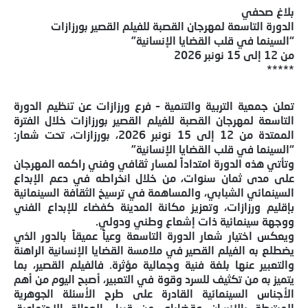
بلاغ صحفي
الدورة التاسعة لمهرجان القصبة للفيلم القصير بورزازات
“السينما في قلب القضايا الإنسانية”
من 12 إلى 15 نونبر 2026
*****
تعلن جمعية التربية والتنمية – فرع ورزازات عن تنظيم الدورة
التاسعة لمهرجان القصبة للفيلم القصير بورزازات خلال الفترة
الممتدة من 12 إلى 15 نونبر 2026، بورزازات، تحت شعار:
“السينما في قلب القضايا الإنسانية”
وتأتي هذه الدورة امتداداً لمسار ثقافي وفني راكمه المهرجان
على مدى ثمان سنوات، من خلال انخراطه في دعم الإبداع
السينمائي الشبابي، والمساهمة في ترسيخ الثقافة السينمائية
بإقليم ورزازات، وتعزيز مكانة المدينة كفضاء للإبداع الفني
ووجهة سينمائية ذات إشعاع وطني ودولي.
ويعكس اختيار شعار الدورة التاسعة وعياً عميقاً بالدور الذي
يضطلع به الفيلم القصير في ملامسة القضايا الإنسانية الراهنة
والتعبير عنها بلغة فنية وجمالية مؤثرة. فالفيلم القصير، بما
يتميز به من تكثيف للسرد وقوة في التعبير، أصبح اليوم من أهم
الأجناس السينمائية القادرة على طرح الأسئلة الجوهرية
المرتبطة بالإنسان وقضاياه، من قبيل العدالة الاجتماعية،