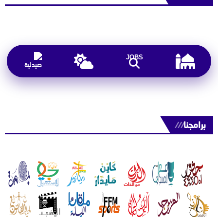
JOBS
برامجنا
///