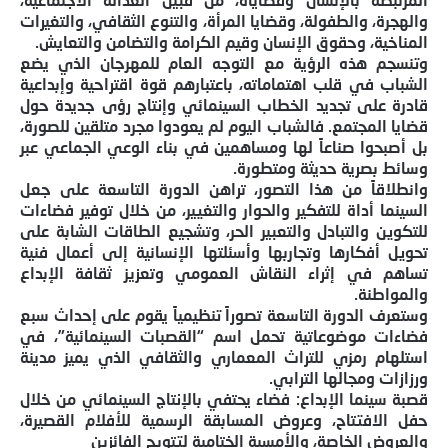
والهجرة، والطفولة، وقضايا المرأة، والتنوع الثقافي، والتغيرات
المناخية، وحقوق الإنسان وقيم الكرامة والتضامن والتعايش.
وتنسجم هذه الرؤية مع التوجه العام للمهرجان الذي يضع
الشباب في قلب اهتماماته، باعتبارهم قوة اقتراحية وإبداعية
قادرة على تجديد الخطاب السينمائي وإنتاج رؤى جديدة حول
قضايا المجتمع. فالشباب اليوم لم يعودوا مجرد متلقين للصورة،
بل أصبحوا صناعاً لها ومساهمين في بناء الوعي الجماعي عبر
وسائط بصرية حديثة ومتطورة.
وانطلاقاً من هذا التصور، تراهن الدورة التاسعة على جعل
السينما أداة للتفكير والحوار والتغيير، من خلال توفير فضاءات
للتكوين والتبادل والتعبير الحر، وتشجيع الطاقات الشابة على
تحويل أفكارها وتجاربها وأسئلتها الإنسانية إلى أعمال فنية
تساهم في إثراء النقاش العمومي وتعزيز ثقافة الإبداع
والمواطنة.
وستعرف الدورة التاسعة تصوراً تنظيمياً يقوم على إحداث سبع
فضاءات موضوعاتية تحمل اسم “القصبات السينمائية”، في
استلهام رمزي للتراث المعماري والثقافي الذي يميز مدينة
ورزازات ومجالها الترابي.
قصبة سينما الإبداع: فضاء يحتفي بالإنتاج السينمائي من خلال
حفل الافتتاح، وعروض المسابقة الرسمية للأفلام القصيرة،
والعروض الخاصة، والأمسية الختامية لتتويج الفائزين