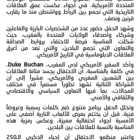
المتحدة الأمريكية، في أجواء عكست عمق العلاقات
التاريخية التي تجمع بين الرباط وواشنطن منذ ما يقارب
قرنين ونصف.
وشهد الحفل حضور عدد من الشخصيات البارزة والفاعلين
وشركاء وأصدقاء الولايات المتحدة بالمغرب، حيث
شكلت المناسبة فرصة للاحتفاء بروابط الصداقة
والتعاون التي تجمع البلدين، والتي تعد من أعرق
العلاقات الدبلوماسية في التاريخ الأمريكي.
وأكد السفير الأمريكي لدى المغرب،
Duke Buchan
،
في كلمة بالمناسبة، أن الاحتفال يجسد متانة العلاقات
بين الشعبين المغربي والأمريكي، مشيراً إلى أن
الشراكة الثنائية تشهد تطوراً مستمراً في مختلف
المجالات، بما فيها التعاون السياسي والاقتصادي
والثقافي والأمني.
وتخلل الحفل برنامج متنوع ضم كلمات رسمية وعروضاً
فنية، قبل أن يختتم بعرض للألعاب النارية أضفى على
الأمسية أجواء احتفالية مميزة، وعكس رمزية هذه
المناسبة بالنسبة للعلاقات بين البلدين.
واعتبر منظمو الاحتفال أن إحياء الذكرى الـ250