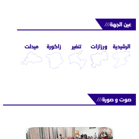
عين الجهة
///
الرشيدية
ورزازات
تنغير
زاكورة
ميدلت
صوت و صورة
///