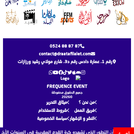
0524 88 87 87
contact@draatafilalet.com
رقم 1، عمارة دادس رقم د3، شارع مولاي رشيد ورزازات
FREQUENCE EVENT
جميع الحقوق محفوظة
©2026
من نحن ؟
ميثاق التحرير
فريق العمل
شروط الاستخدام
النشر و الإشهار
سياسة الخصوصية
زي لقجع أن التطور الذي تشهده كرة القدم المغربية في السنوات الأخيرة 