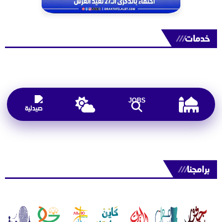
خدمات
///
JOBS
برامجنا
///