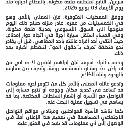
سرغين، التابع لمنطقة قلعة مكونة، بانقطاع أخباره منذ
يوم الأربعاء 03 يونيو 2026.
ووفق المعطيات المتوفرة، فإن المعني بالأمر، وهو
في الخمسينيات من عمره، غادر منزله صباح ذلك اليوم
متوجهاً إلى السوق الأسبوعي بمدينة قلعة مكونة.
وفي المساء استقل سيارة أجرة في اتجاه دوار إمدناغ،
حيث التقى أحد أفراد عائلته بأحد المقاهي، قبل أن يغادر
نحو منطقة تعرف بـ”حقول المو”، لتنقطع أخباره بعد
ذلك.
وحسب أفراد أسرته، فإن إبراهيم افقيرن لا يعــاني من
أمــراض عضــوية أو نفسية معــروفة، ويُعرف بين معارفه
بالهدوء وقلة الكلام.
وتدعو عائلة المعني بالأمر كل من تتوفر لديه معلومات
قد تساعد في تحديد مكان وجوده أو تتبع مساره إلى
التواصل مع الأسرة أو إشعار السلطات المختصة، بما قد
يساهم في تسهيل عملية البحث عنه.
كما تناشد الأسرة المواطنين ومرتادي مواقع التواصل
الاجتماعي المساهمة في تعميم هذا الإعلان أملاً في
الوصول إلى أي معلومات قد تفيد في العثور عليه.