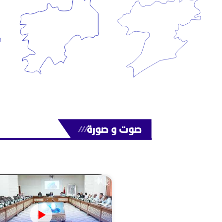
صوت و صورة
///