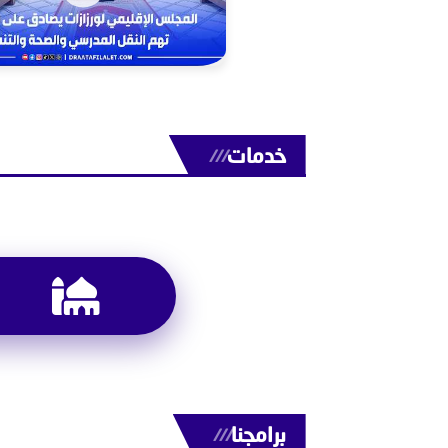
خدمات
///
برامجنا
///