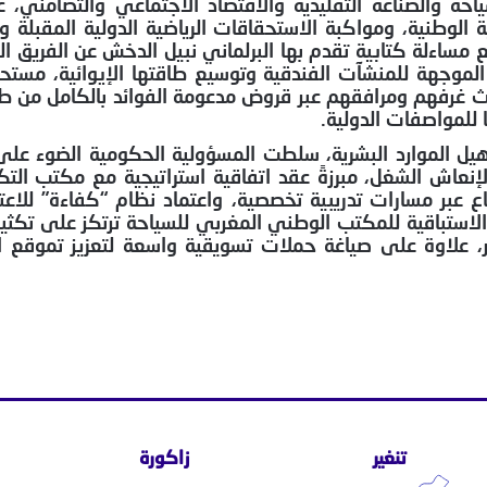
ة والصناعة التقليدية والاقتصاد الاجتماعي والتضامني، ع
لوطنية، ومواكبة الاستحقاقات الرياضية الدولية المقبلة 
ع مساءلة كتابية تقدم بها البرلماني نبيل الدخش عن الفريق
نادق لتحديث غرفهم ومرافقهم عبر قروض مدعومة الفوائد بالكامل من
للمواصفات الدولية.
كرة لإنعاش الشغل، مبرزةً عقد اتفاقية استراتيجية مع مكتب ا
عبر مسارات تدريبية تخصصية، واعتماد نظام “كفاءة” للاعتر
لاستباقية للمكتب الوطني المغربي للسياحة ترتكز على تكثي
فار، علاوة على صياغة حملات تسويقية واسعة لتعزيز تموقع 
تنغير
زاكورة