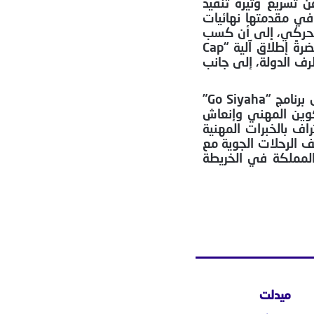
ن تسريع وتيرة تنفيذ
وفي مقدمتها نهائيات
 الحركي، إلى أن كسب
رهان هذه التظاهرة العالمية يستوجب تحفيز الاستثمارات الموجهة للمنشآت الفندقية وتوسيع طاقتها الإيوائية، مستحضرةً إطلاق آلية “Cap
 طرف الدولة، إلى جانب
وفي منحى متصل يرمي إلى تنويع المنتوج السياحي وتأهيل الموارد البشرية، سلطت المسؤولية الحكومية الضوء على برنامج “Go Siyaha”
لتكوين المهني وإنعاش
اف بالخبرات المهنية
ف الرحلات الجوية مع
المملكة في الخريطة
ميدلت