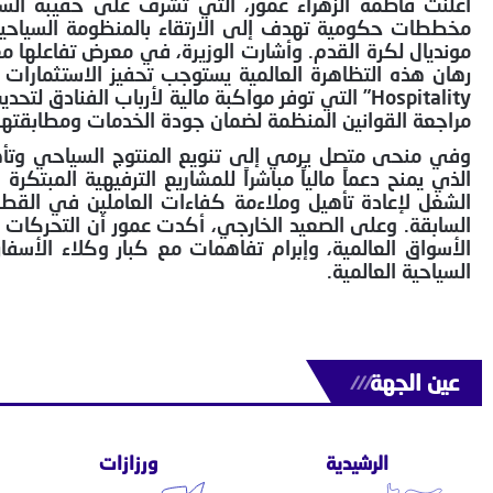
أعلنت فاطمة الزهراء عمور، التي تشرف على حقيبة السياح
مخططات حكومية تهدف إلى الارتقاء بالمنظومة السياحية ا
مونديال لكرة القدم. وأشارت الوزيرة، في معرض تفاعلها م
Hospitality” التي توفر مواكبة مالية لأرباب الف
مراجعة القوانين المنظمة لضمان جودة الخدمات ومطابقتها 
الذي يمنح دعماً مالياً مباشراً للمشاريع الترفيهية المبت
الشغل لإعادة تأهيل وملاءمة كفاءات العاملين في القطاع 
السابقة. وعلى الصعيد الخارجي، أكدت عمور أن التحركات ا
الأسواق العالمية، وإبرام تفاهمات مع كبار وكلاء الأس
السياحية العالمية.
عين الجهة
///
الرشيدية
ورزازات