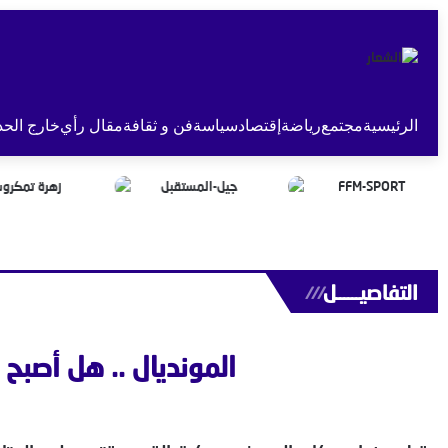
الرئيسية
مجتمع
رياضة
إقتصاد
سياسة
فن و ثقافة
مقال رأي
خارج الحد
التفاصيــــــل
///
المونديال .. هل أصبح 