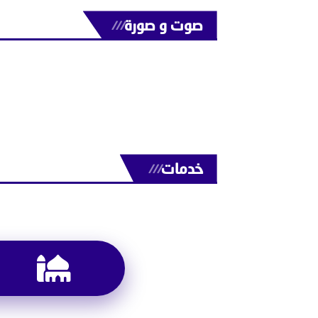
صوت و صورة
///
خدمات
///