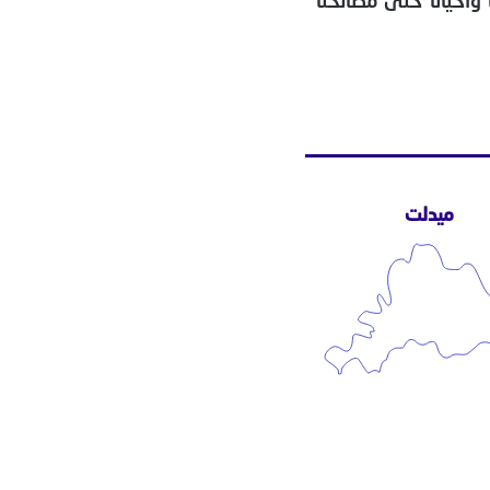
وأحياناً حتى مصالحنا
ميدلت