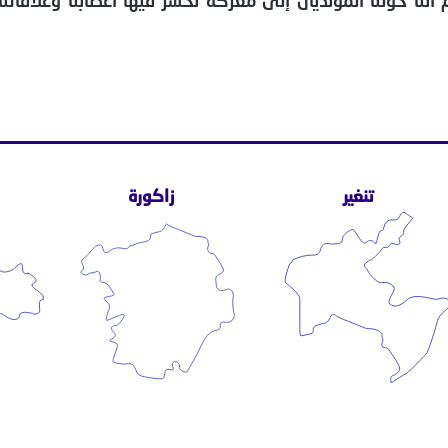
نا حولنا المونديال إلى معركة نخسر فيها أعصابنا وعلاقاتنا 
تنغير
زاكورة