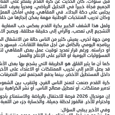
الجميع فجأة خبيراً في التحليل الرياضي، ومدرباً يعرف الت
يجلس على دكة البدلاء. في المقاهي، وفي أماكن العمل،
وكأن تدريب المنتخبات الوطنية مهمة يمكن إنجازها من خل
ولعل هذا الشغف الكبير بكرة القدم يعكس حب المغاربة لم
التشجيع إلى تعصب، والرأي إلى حقيقة مطلقة، ويصبح الاختل
ومن جهة أخرى، يعيش كثير من الناس حالة من الانشغال الكام
برنامجه اليومي بالكامل من أجل متابعة اللقاءات، فيسهر 
أو دراسته. ورغم قرار تمديد توقيت عمل بعض المقاهي لتلبي
المسؤوليات اليومية أو التأثير على الإنتاج والعمل.
كما أن ما يثير القلق هو الطريقة التي يشجع بها بعض الأ
قد يصل الأمر إلى تخريب الممتلكات أو الاعتداء على الآخر
داخل المستطيل الأخضر، بينما يدفع المجتمع ثمن التصرفات 
كرة القدم صنعت لتمنح الناس الفرح، ولتقرب بين الشعوب
تدمير ممتلكات، أو تعطيل مصالح الناس، أو نشر الكراهية ب
إن مونديال 2026 فرصة للاحتفال بالرياضة والا
واحترام للآخر. فالفوز لحظة جميلة، والخسارة جزء من اللعبة
وفي الأخير يبقى السؤال: