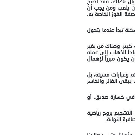
قبل سنوات، كان الحديث عن كرة القدم يقتصر على المتابعين الحقيقيين للعبة، أما اليوم، ومع انطلاق منافسات مونديال 2026، فقد أصبح
ب أن يلعب ومن يجب أن
ة الفوز الخاصة به،
لة تبدأ عندما يتحول
 كبير، وهناك من يغير
حاً للذهاب إلى عمله
 يكون مبرراً لإهمال
م وعبارات مسيئة، بل
يبقى الفائز والخاسر
 في خسارة صديق، أو
لى التشجيع بروح رياضية
فرة النهاية.