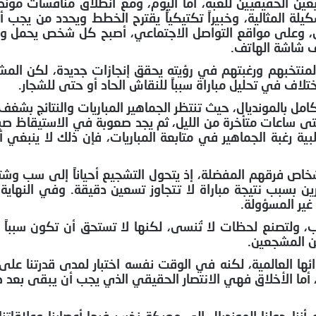
شكيلة المثالية، وخبيراً تكتيكياً يقترح الخطط ويحدد من يج
 وعلى مواقع التواصل الاجتماعي، أصبح كل شخص يحمل وصف
ف شاشة الهاتف.
نتخبهم ورغبتهم في رؤيته يحقق إنجازات جديدة، لكن المشك
اف في تحليل مباراة سبباً للنقاش الحاد أو حتى للشجار.
ل بالمونديال، حيث تنتظر الجماهير المباريات والنتائج بشغف
حتى ساعات متأخرة من الليل، ثم يجد صعوبة في الاستيقاظ صبا
ة رغبة الجماهير في متابعة المباريات، فإن ذلك لا ينبغي أن
شخاص فرقهم المفضلة، إذ يتحول التشجيع أحياناً إلى سب وشت
ين بسبب نتيجة مباراة لا تتجاوز تسعين دقيقة. وفي النهاية، 
غير المسؤولة.
، ولتصنع لحظات لا تُنسى، لكنها لا تستحق أن تكون سبباً
ين المشجعين.
ستمتاع بأجوائها العالمية، لكنه في الوقت نفسه اختبار لمدى قدرتنا ع
، أما الأخلاق فهي الانتصار الحقيقي الذي يجب أن يبقى بعد صا