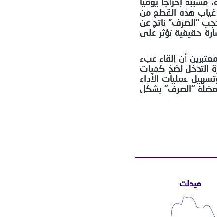
لبسيطة بالمملكة، مسببة إحراجاً يومياً
ه غياب هذه القطع من
جب “الصرف” ناتج عن
ارة حقيقية تؤثر على
عتبرين أن إلقاء عبء
ة التدخل لضخ كميات
تسهيل عمليات الأداء
معضلة “الصرف” بشكل
ميدلت