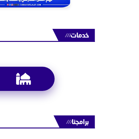
خدمات
///
برامجنا
///