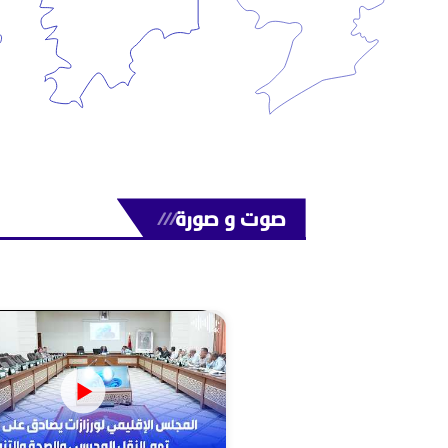
صوت و صورة
///