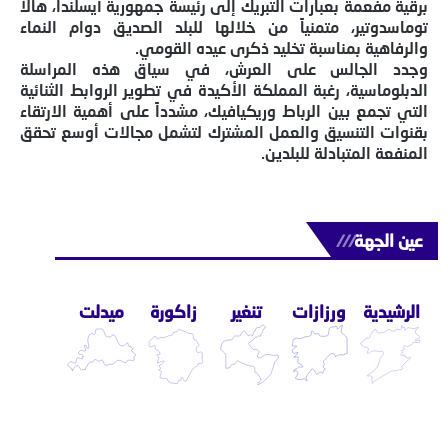
برقية مفعمة بعبارات التبريك إلى رئيسة جمهورية أيسلندا، هالا
توماسدوتير، متمنياً من خلالها للبلد الصديق دوام النماء
والرفاهية بمناسبة تخليد ذكرى عيده القومي.
وجدد الجالس على العرش، في سياق هذه المراسلة
الدبلوماسية، رغبة المملكة الأكيدة في تطوير الروابط الثنائية
التي تجمع بين الرباط وريكيافيك، مشدداً على أهمية الارتقاء
بقنوات التنسيق والعمل المشترك لتشمل مجالات أوسع تحقق
المنفعة المتبادلة للبلدين.
عين الجهة
///
الرشيدية
ورزازات
تنغير
زاكورة
ميدلت