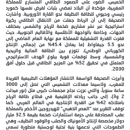
الخميس، الضوء على الصعود الطاقي المتسارع للمملكة
المغربية، مؤكدة أن البلاد تمضي بثبات لفرض نفسها كمورد
رئيسي وحيوي للطاقة النظيفة نحو القارة الأوروبية. وأشارت
الصحيفة إلى أن الرباط جعلت من الانتقال الطاقي ركيزة
استراتيجية عبر نشر مشاريع ضخمة للرياح والشمس بمختلف
الجهات، وخاصة بالواجهة الأطلسية والأقاليم الجنوبية، حيث
قفزت القدرة التشغيلية للمملكة مع نهاية العام الماضي إلى
نحو 5.5 جيغاواط (ما يعادل 45.4% من إجمالي الإنتاج
الكهربائي الوطني)، تتوزع بين الطاقة المائية والريحية
والشمسية، وسط توقعات قوية ببلوغ الهدف الاستراتيجي
المتمثل في تحقيق 52% من المزيج الطاقي قبل حلول أفق
2030.
وأبرزت الصحيفة الواسعة الانتشار المؤهلات الطبيعية الفريدة
للمغرب، ولاسيما معدلات التشميس التي تصل إلى 3000
ساعة سنوياً، والتي عززت نجاح مجمعات كبرى مثل (نور ميدلت
2 و3)، إلى جانب ريادته الإقليمية في قطاع طاقة الرياح
بامتلاكه 42% من القدرة الإنتاجية في العالم العربي. كما
توقف التقرير عند “العصر الذهبي” للهيدروجين الأخضر بالمملكة
عقب المصادقة على حزمة استثمارات ضخمة بقيمة 32.5 مليار
دولار مخصصة لإنتاج الأمونياك والصلب والوقود النظيف، وهي
الطموحات التي تدعمها بنية تحتية لوجستية متطورة تسعى