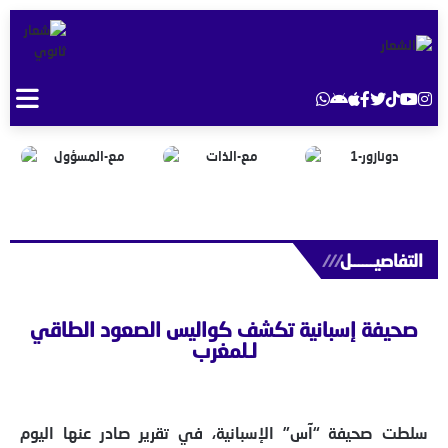
التفاصيــــــل
///
صحيفة إسبانية تكشف كواليس الصعود الطاقي
لـلمغرب
سلطت صحيفة “آس” الإسبانية، في تقرير صادر عنها اليوم