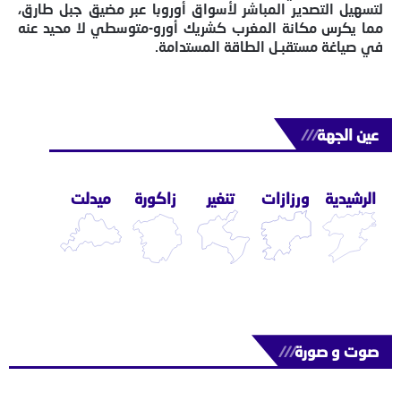
لتسهيل التصدير المباشر لأسواق أوروبا عبر مضيق جبل طارق،
مما يكرس مكانة المغرب كشريك أورو-متوسطي لا محيد عنه
في صياغة مستقبـل الطاقة المستدامة.
عين الجهة
///
الرشيدية
ورزازات
تنغير
زاكورة
ميدلت
صوت و صورة
///