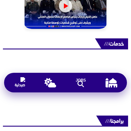
خدمات
///
JOBS
برامجنا
///