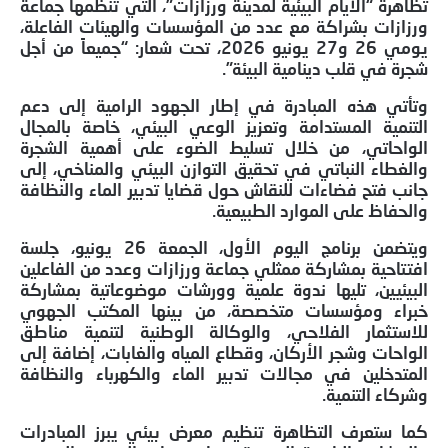
تظاهرة “الأيام البيئية لمدينة ورزازات”، التي تنظمها جماعة
ورزازات بشراكة مع عدد من المؤسسات والهيئات الفاعلة،
يومي 26 و27 يونيو 2026، تحت شعار: “جميعاً من أجل
شجرة في قلب دينامية البيئة”.
وتأتي هذه المبادرة في إطار الجهود الرامية إلى دعم
التنمية المستدامة وتعزيز الوعي البيئي، خاصة بالمجال
الواحاتي، من خلال تسليط الضوء على أهمية الشجرة
والغطاء النباتي في تحقيق التوازن البيئي والمناخي، إلى
جانب فتح فضاءات للنقاش حول قضايا تدبير الماء والنظافة
والحفاظ على الموارد الطبيعية.
ويتضمن برنامج اليوم الأول، الجمعة 26 يونيو، جلسة
افتتاحية بمشاركة ممثلي جماعة ورزازات وعدد من الفاعلين
البيئيين، تليها ندوة علمية وورشات موضوعاتية بمشاركة
خبراء ومؤسسات متخصصة، من بينها المكتب الجهوي
للاستثمار الفلاحي، والوكالة الوطنية لتنمية مناطق
الواحات وشجر الأركان، وقطاع المياه والغابات، إضافة إلى
المتدخلين في مجالات تدبير الماء والكهرباء والنظافة
وشركاء التنمية.
كما ستعرف التظاهرة تنظيم معرض بيئي يبرز المبادرات