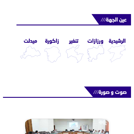
عين الجهة
///
الرشيدية
ورزازات
تنغير
زاكورة
ميدلت
صوت و صورة
///