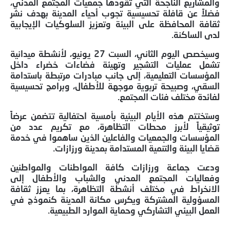
والمشاريع الناجحة التي تقودها جمعيات المجتمع المدني،
فضلاً عن قافلة تحسيسية تجوب أحياء المدينة بهدف نشر
ثقافة المحافظة على البيئة وتعزيز السلوكيات الإيجابية
لدى الساكنة.
وسيخصص اليوم الثاني، السبت 27 يونيو، لأنشطة ميدانية
تشمل عمليات التشجير وتهيئة فضاءات خضراء داخل
المؤسسات التعليمية، إلى جانب مبادرات مرتبطة باستدامة
السقي، وصبيحة تربوية موجهة للأطفال، وبرامج تحسيسية
لفائدة مختلف فئات المجتمع.
وستختتم هذه الأيام البيئية بأمسية احتفالية تتضمن عرضاً
توثيقياً لأبرز محطات التظاهرة، مع تكريم عدد من
المؤسسات والجمعيات والفاعلين الذين ساهموا في خدمة
قضايا البيئة والتنمية المستدامة بمدينة ورزازات.
ودعت جماعة ورزازات كافة المواطنات والمواطنين
وفعاليات المجتمع المدني والشباب والأطفال إلى
الانخراط في مختلف أنشطة التظاهرة، بما يعزز ثقافة
المسؤولية المشتركة ويكرس مكانة المدينة كنموذج في
العمل البيئي التشاركي وحماية الموارد الطبيعية.