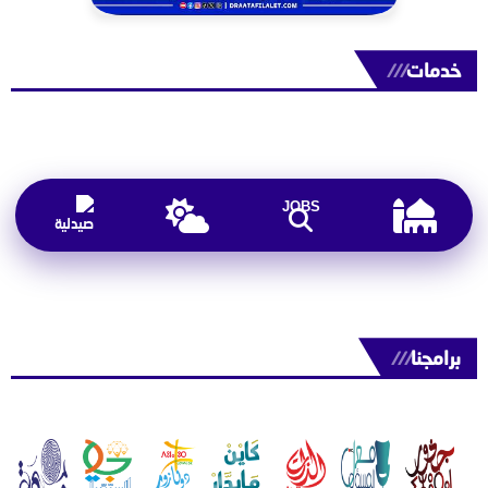
خدمات
///
JOBS
برامجنا
///