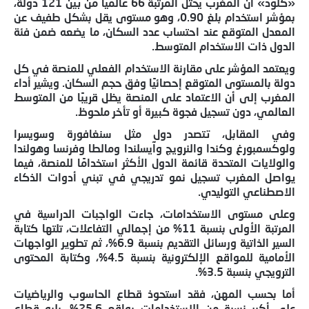
«كلود» أن المغرب يحتل المرتبة 66 عالميًا من بين 121 دولة،
بمؤشر استخدام بلغ 0.90، وهو مستوى يقل بشكل طفيف عن
المعدل المتوقع عند احتساب عدد السكان، ما يضعه ضمن فئة
الدول ذات الاستخدام المتوسط.
ويعتمد المؤشر على مقارنة الاستخدام الفعلي للمنصة في كل
دولة بالمستوى المتوقع إحصائيًا وفق حجم السكان. ويشير أداء
المغرب إلى أن الاعتماد على المنصة يظل قريبًا من المتوسط
العالمي، دون تسجيل فجوة كبيرة أو تأخر ملحوظ.
وفي المقابل، تتصدر دول مثل سنغافورة وسويسرا
ولوكسمبورغ وكندا والنرويج وآيسلندا ومالطا وفرنسا وهولندا
والولايات المتحدة قائمة الدول الأكثر استخدامًا للمنصة، فيما
يواصل المغرب تسجيل نمو تدريجي في تبني أدوات الذكاء
الاصطناعي التوليدي.
وعلى مستوى الاستخدامات، جاءت الواجبات الدراسية في
المرتبة الأولى بنسبة 11% من إجمالي التفاعلات، تلتها كتابة
السير الذاتية ورسائل التقديم بنسبة 6.9%، ثم تطوير الواجهات
الأمامية للمواقع الإلكترونية بنسبة 4.5%، وكتابة المحتوى
الترويجي بنسبة 3.5%.
أما بحسب المهن، فقد استحوذ قطاع الحاسوب والرياضيات
على أكبر نسبة من الاستخدامات بواقع 25.6%، يليه قطاع