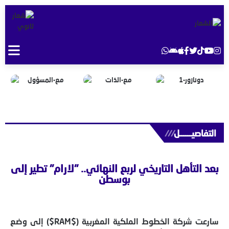
التفاصيــــــل
///
بعد التأهل التاريخي لربع النهائي.. "لارام" تطير إلى
بوسطن
سارعت شركة الخطوط الملكية المغربية (
$RAM$
) إلى وضع