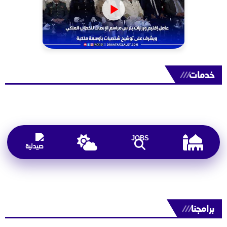
خدمات
///
JOBS
برامجنا
///