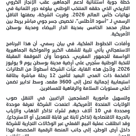
خطة جوية استثنائية لدعم الجماهير، عقب الإنجاز الكروي
التاريخي الذي حققه المنتخب الوطني ببلوغه دور الثمانية في
نهائيات كأس العالم 2026. وقررت الشركة، بصفتها الناقل
الرسمي لـ “أسود الأطلس”، تخصيص جسر جوي مباشر يربط بين
مطار محمد الخامس بمدينة الدار البيضاء ومدينة بوسطن
الأمريكية.
وأفادت الخطوط الملكية، في بيان رسمي، أن هذا البرنامج
الاستعجالي يأتي تلبية للشغف الكبير والمواكبة الجماهيرية
الواسعة للجمهور المغربي، خصوصاً وأن الموقعة المقبلة
للنخبة الوطنية ستُجرى على أرضية مدينة بوسطن يوم 9 يوليوز
2026. ولأجل هذه الغاية، عبّأت الشركة أسطولاً من الطائرات
الضخمة ذات المدى البعيد لتأمين 12 رحلة مباشرة بطاقة
استيعابية إجمالية تصل إلى 3600 مقعد، وسط تدابير تضمن
أعلى مستويات السلامة والرفاهية للمسافرين.
ولتسهيل مأمورية المشجعين الراغبين في التنقل صوب
الولايات المتحدة الأمريكية، اعتمدت الشركة تعرفة موحدة
ومحددة في 10 آلاف درهم لشراء تذاكر الذهاب والإياب
بالدرجة الاقتصادية (تذاكر ثابتة غير قابلة للتعديل أو الاسترجاع).
وقد انطلقت عملية البيع الفعلي عبر الوكالات التجارية للشركة
داخل أرض الوطن، إلى جانب المنصة الرقمية المخصصة لهذا
الحدث الاستثنائي: