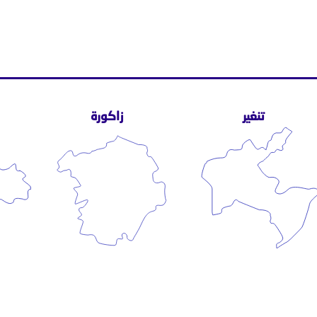
تنغير
زاكورة