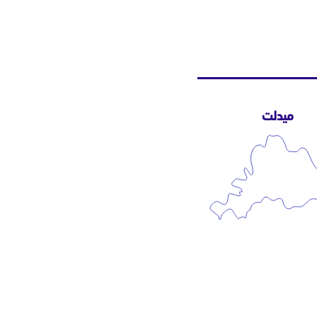
ميدلت