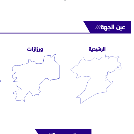
عين الجهة
///
الرشيدية
ورزازات