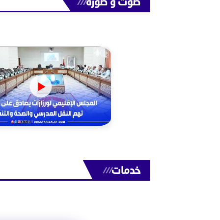
صوت و صورة
///
خدمات
///