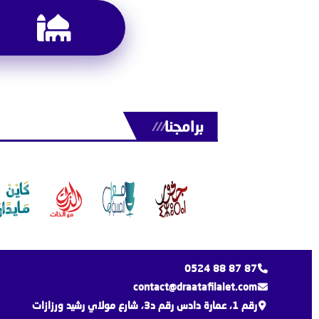
برامجنا
///
0524 88 87 87
contact@draatafilalet.com
رقم 1، عمارة دادس رقم د3، شارع مولاي رشيد ورزازات