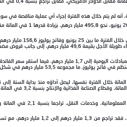
أفاد بنك المغرب بأن الدرهم سجل ارتف
، أنه لم يتم خلال هذه الفترة إجراء أي عملية مناقصة في سو
وأشار إلى أن الأصول الاحتياطية الرسمية بلغت، إلى غاية
وفي ما يتعلق بتدخلات بنك المغرب، بلغ متوسطها
في المائة. كما ضخ البنك المركزي، خلال طلب العروض المنظم في فا
مدعوما أساسا بارتفاع مؤشر قطاع المعادن بنسبة 
أما بخصوص حجم المبادلات الأسبوعية ببورصة الدار البيضاء، فقد ت