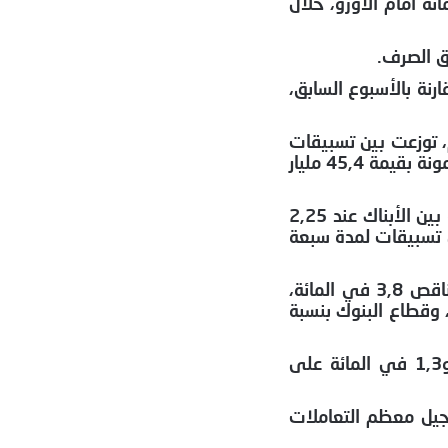
اعا بنسبة 0,1 في المائة مقابل الدولار الأمريكي، مقابل تراجع بنسبة 0,4 في المائة أمام الأورو، خلال
ق الصرف.
 26 يونيو، نحو 495,8 مليار درهم، بزيادة قدرها 1 في المائة مقارنة بالأسبوع السابق،
 اليومي خلال الفترة ما بين 25 يونيو وفاتح يوليوز 156,6 مليار درهم، توزعت بين تسبيقات
لمدة سبعة أيام بقيمة 61,6 مليار درهم، وعمليات إعادة شراء طويلة الأجل بقيمة 49,6 مليار درهم، إلى جانب قروض مضمونة بقيمة 45,4 مليار
وعلى مستوى السوق بين الأبناك، انخفض متوسط حجم المبادلات اليومية إلى 1,7 مليار درهم، فيما استقر سعر الفائدة بين الأبناك عند 2,25
تح يوليوز، ما مجموعه 53,5 مليار درهم في شكل تسبيقات لمدة سبعة
وفي سوق الرساميل، ارتفع مؤشر “مازي” بنسبة 0,1 في المائة خلال الفترة نفسها، ليصل أداؤه منذ بداية السنة إلى ناقص 3,8 في المائة،
2,5 في المائة، وقطاع الصناعة الغذائية والإنتاج بنسبة 3,2 في المائة، وقطاع البنوك بنسبة
في المقابل، سجل قطاعا الأجهزة والبرمجيات والخدمات المعلوماتية، وخدمات النقل، تراجعا بنسبة 2,1 في المائة و1,3 في المائة على
راجع من 1,3 مليار درهم إلى 1,2 مليار درهم، مع تسجيل معظم التعاملات