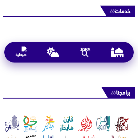
خدمات
///
JOBS
برامجنا
///