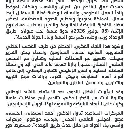
أشغال بناء “طريق الوحدة”، التي تُعد محطة تاريخية بارزة
جسدت عمق التلاحم بين العرش والشعب، وشكلت نموذجاً
رائداً للعمل التطوعي والتعبئة الوطنية غداة الاستقلال لربط
شمال المملكة بجنوبها وتحطيم الحدود المصطنعة، احتضن
فضاء الذاكرة التاريخية للمقاومة والتحرير بميدلت، مساء يوم
الإثنين (06 يوليوز 2026)، ندوة علمية تحت عنوان: “طريق
الوحدة: ورش وطني كبير نحو التنمية وبناء الدولة الحديثة”.
وشهد هذا اللقاء الفكري، المنظم من طرف المكتب المحلي
للمندوبية السامية لقدماء المقاومين وأعضاء جيش التحرير
بميدلت، بتنسيق مع السلطات المحلية وبتعاون مع المجلس
العلمي المحلي، حضوراً وازناً تقدمه قائد الحي الإداري ممثلاً
للسلطة المحلية، والمدير الإقليمي للتعاون الوطني، إلى جانب
أفراد أسرة المقاومة وجيش التحرير، ورائدات مركز التربية
والتكوين، ونخبة من الفاعلين والمهتمين.
وقد استُهلت أشغال الندوة، بعد الاستماع للنشيد الوطني
وتلاوة آيات من الذكر الحكيم، بتقديم أربع مداخلات علمية
ركزت على الأبعاد التاريخية والتنموية لهذا الورش الإستراتيجي:
المرتكزات السيادية: تناول الدكتور أحمد اسليماني الحسني،
عضو المجلس العلمي المحلي بميدلت، موضوع “مرتكزات
وأسس بناء الدولة من خلال حدث طريق الوحدة”، مستعرضاً دور