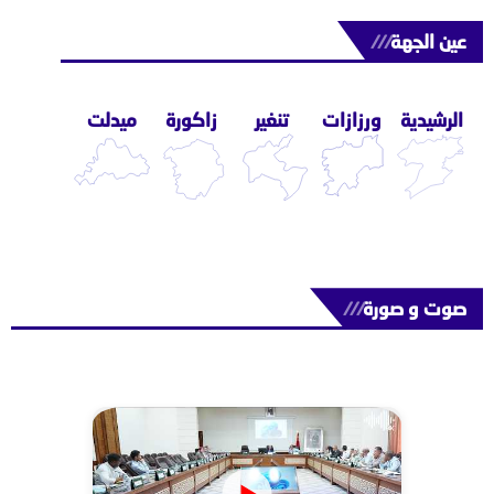
عين الجهة
///
الرشيدية
ورزازات
تنغير
زاكورة
ميدلت
صوت و صورة
///