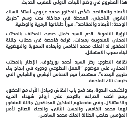
هذا المشروع في وضع اللبنات الأولى للمغرب الحديث.
الأبعاد والمقاصد: شخّص الدكتور محمد عزيوي، أستاذ السلك
الثانوي التأهيلي، المحطة في مداخلة تحت وسم “طريق
الوحدة: الأبعاد والمقاصد”، مبرزاً دلالاتها الرمزية والوطنية.
الرؤية التنموية: قدم السيد كمال صعيد، المكلف بالمكتب
المحلي للمندوبية بميدلت، قراءة فاحصة في خطاب جلالة
المغفور له الملك محمد الخامس وأبعاده التنموية والنهضوية
لبناء مغرب الاستقلال.
ثقافة التطوع: ركز السيد أحمد بوزرغوف، الإطار بالمكتب
المحلي، على موضوع “العمل التطوعي ودوره في إنجاح بناء
طريق الوحدة”، مستحضراً قيم التضامن البشري والشبابي التي
طبعت تلك الملحمة.
واختُتمت الندوة، بعد فتح باب النقاش وتبادل الآراء مع الحضور،
برفع أكف الضراعة بالترحم على أرواح شهداء الحرية
والاستقلال، وفي مقدمتهم الملكين المجاهدين جلالة المغفور
لهما محمد الخامس والحسن الثاني، والدعاء الصالح لأمير
المؤمنين صاحب الجلالة الملك محمد السادس.