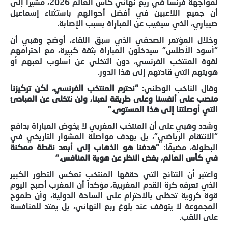
لمواجهة فرنسا في ربع نهائي كأس العالم 2026، مشيرًا إلى
أن جميع اللاعبين في أفضل أحوالهم باستثناء إسماعيل
صيباري، الذي سيغيب عن المباراة بسبب الإصابة.
وخلال المؤتمر الصحفي الذي سبق اللقاء، أوضح وهبي أن
“أسود الأطلس” سيدخلون المباراة بثقة كبيرة، مع احترامهم
لقوة المنتخب الفرنسي، دون التخلي عن أسلوب لعبهم أو
هويتهم التي قادتهم إلى هذا الدور.
وقال الناخب الوطني:
“نحترم المنتخب الفرنسي، لكن تركيزنا
منصب على أنفسنا وعلى طريقة لعبنا، ولن نتخلى عن المبادئ
التي أوصلتنا إلى هذا المستوى.”
وشدد وهبي على أن المنتخب المغربي لا يخوض المباراة بدافع
“الانتقام الرياضي”، بل بهدف مواصلة المشوار التاريخي في
البطولة، مضيفًا:
“هدفنا هو الذهاب إلى أبعد نقطة ممكنة
في كأس العالم، بغض النظر عن هوية المنافس.”
واعتبر أن النتائج التي حققها المنتخب تعكس التطور الكبير
الذي تعرفه كرة القدم المغربية، مؤكداً أن المغرب أصبح اليوم
قوة كروية تحظى بالاحترام على الساحة الدولية، وأن طموح
المجموعة لا يتوقف عند بلوغ ربع النهائي، بل يمتد للمنافسة
على اللقب.