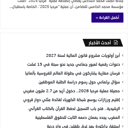
جلالة الملك محمد السادس يعطي إنطلاقة عملية “مرحبا 2025” أعلنت
مؤسسة محمد الخامس للتضامن، أن عملية “مرحبا 2025″، الخاصة باستقبال…
أكمل القراءة »
أحدث الأخبار
أبرز أولويات مشروع قانون المالية لسنة 2027
دعوات رقمية لعبور جماعي جديد نحو سبتة في 15 غشت
فرسان مغاربة يشاركون في بطولة العالم للفروسية بألمانيا
سؤال برلماني حول رسوم دراسة الطلبة الموظفين
حصيلة عملية مرحبا 2026.. دخول أزيد من 2.7 مليون مغربي
إقليم ورزازات يوسع شبكة الكهرباء لفائدة مِئَتَي دوار قروي
الرشيدية.. فتح باب التسجيل لحفظ القرآن بالكتاب القرآني
المغرب يجدد بعمان دعمه الثابت للحقوق الفلسطينية
استنفار بزاكورة بعد غرق طفلين في واد درعة