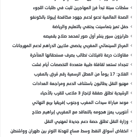
سلطات سبتة تبدأ فرز المهاجرين للبت في طلبات اللجوء
الصحة العالمية تدعو لدعم جهود مكافحة إيبولا بالكونغو
حفل تميز بتماسينت يحتفي بالتعليم والرياضة
طرابزون سبور ينشر أول صور لمحمد صلاح بقميصه
المركز السينمائي المغربي يخصص ملايين الدراهم لدعم المهرجانات
مقاولات درعة تافيلالت تطالب بصرف مستحقاتها المتأخرة
تنجداد تستعد لقافلة طبية متعددة التخصصات أيام غشت
الفلاح: 17 يوماً من العطل الرسمية رقم مُرضٍ بالمغرب
مهنيو النقل يطالبون باستئناف الدعم ومراجعة العدادات
الرشيدية تطلق صفقة لإنجاز 3 ملاعب للقرب بالأحياء
موعد مباراة سيدات المغرب وجنوب إفريقيا بربع النهائي
أنتويرب يعزز هجومه بالتعاقد مع المغربي إبراهيم صلاح
وزارة النقل تطلق حصة دعم جديدة لمهنيي النقل
انخفاض أسواق النفط وسط مساعٍ لتهدئة التوتر بين طهران وواشنطن