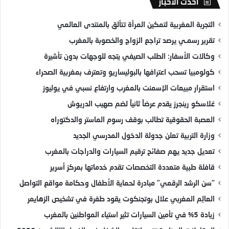
أحدث الأخبار
التجربة المغربية لتمكين المرأة تتألق بالمنتدى العالمي
تقرير رسمـي يرصد تراجع الزواج والخصوبة بالمغرب
وكالات الأسفار: الطلب الصيفي يتجه للوجهات بدون تأشيرة
كولومبيا تسحب اعترافها بالبوليساريو وتعترف بمغربية الصحراء
استقرار مبيعات الإسمنت بالمغرب وارتفاع نسبي في يوليوز
غلاسكو رينجرز يقدم عرضاً ثانياً لضم صهيب الدريوش
العصبة الحقوقية تطالب بوقف رسوم الماستر والدكتوراه
وزارة التربية تعلن جدولة الدخول المدرسي الجديد
تعديل جديد يهم صفائح ترقيم السيارات والدراجات بالمغرب
قافلة طبية متعددة التخصصات تقدم خدماتها بمركز أسرير
“سن الرشد الرقمي” مبادرة لحماية الأطفال وحكامة مواقع التواصل
العالِم المغربي علال بوتجنكوت يقود طفرة في تشخيص الزهايمر
زيادة 5% في تأمين السيارات تثير استياء المواطنين بالمغرب