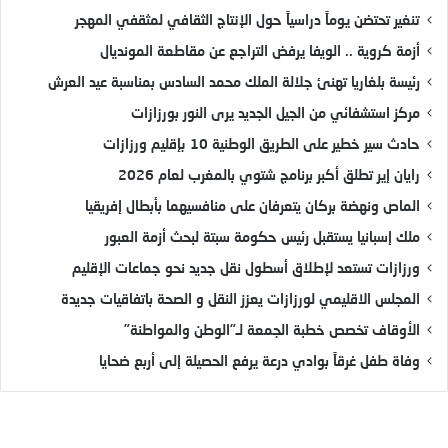
تنغير تحتضن يوماً دراسياً حول الإنتاج الثقافي لمثقفي المهجر
أزمة كروية .. الويفا يرفض التراجع عن مقاطعة المونديال
رئيسة بلغاريا تهنئ جلالة الملك محمد السادس بمناسبة عيد العرش
مركز استشفائي من الجيل الجديد يرى النور بورزازات
حادث سير خطير على الطريق الوطنية 10 بإقليم ورزازات
رايان إير تطلق أكبر برنامج شتوي بالمغرب لعام 2026
الماص ونهضة بركان يتعرفان على منافسيهما بأبطال إفريقيا
ملك إسبانيا يستقبل رئيس حكومة سبتة لبحث أزمة العبور
ورزازات تستعد لإطلاق أسطول نقل جديد نحو جماعات الإقليم
المجلس الاقليمي لورزازات يعزز النقل و الصحة باتفاقيات جديدة
الأوقاف تخصص خطبة الجمعة لـ”الوطن والمواطنة”
وفاة طفل غرقاً بوادي درعة يرفع الحصيلة إلى أربع ضحايا