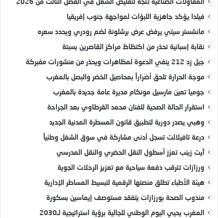
المقاولات الصناعية تتجه لتقليص الشغل في الفصل الثالث من 2026
فيلدا يؤكد جاهزية اللبؤات لمواجهة جنوب إفريقيا
مانشستر سيتي يرفض عرض برشلونة لضم رودري ويحدد سعره
نقابة إسبانية تحذر من اكتظاظ مراكز القاصرين بسبتة
جيل زد 212 ينفي الدعوة لمظاهرات ويحذر من منشورات مفبركة
موجة الحرارة تلحق أضراراً بمحاصيل الخضر والبصل بالمغرب
جوميا تعين مارسيل مونكام مديرة عامة جديدة بالمغرب
استقرار الحالة الصحية للفنان محمد القرطاوي بعد الجراحة
وهبي يصدر دورية لتطبيق قانون المسطرة المدنية الجديد
درعة تافيلالت تسجل أدنى مشاركة في سوق الشغل وطنياً
آيت زينب تعزز أسطول النقل الحضري والنقل المدرسي
ورزازات تترقب دفعة سياحية مع تعزيز الرحلات الجوية
هيئة الأطباء تطلق منصتها الرقمية لتبسيط المساطر الإدارية
مندوب الصحة بورزازات يتفقد مستوصف إيماسين بسكورة
المغرب يحيي اليوم الوطني للجالية برؤية استراتيجية لـ2030