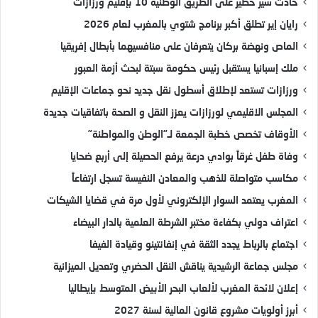
حادث سير خطير على الطريق الوطنية 10 بإقليم ورزازات
رايان إير تطلق أكبر برنامج شتوي بالمغرب لعام 2026
الماص ونهضة بركان يتعرفان على منافسيهما بأبطال إفريقيا
ملك إسبانيا يستقبل رئيس حكومة سبتة لبحث أزمة العبور
ورزازات تستعد لإطلاق أسطول نقل جديد نحو جماعات الإقليم
المجلس الاقليمي لورزازات يعزز النقل و الصحة باتفاقيات جديدة
الأوقاف تخصص خطبة الجمعة لـ”الوطن والمواطنة”
وفاة طفل غرقاً بوادي درعة يرفع الحصيلة إلى أربع ضحايا
مكاسب متواصلة للذهب والمعادن النفيسة تسجل ارتفاعاً
المغرب يعتمد السوار الإلكتروني لأول مرة في قضايا الشيكات
اعتراف دولي بكفاءة مختبر الشرطة العلمية بالدار البيضاء
اجتماع بالرباط يجدد الثقة في إنفانتينو وقيادة الفيفا
مجلس جماعة الرشيدية يناقش النقل الحضري وتعديل الميزانية
إعلان لائحة المغرب لألعاب البحر الأبيض المتوسط بإيطاليا
أبرز أولويات مشروع قانون المالية لسنة 2027