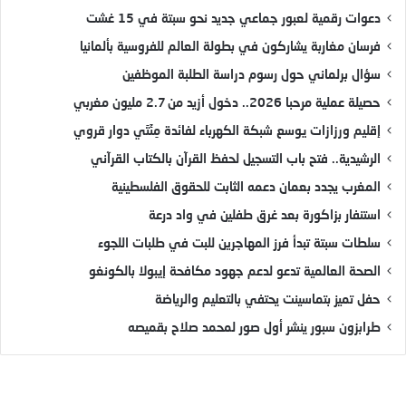
دعوات رقمية لعبور جماعي جديد نحو سبتة في 15 غشت
فرسان مغاربة يشاركون في بطولة العالم للفروسية بألمانيا
سؤال برلماني حول رسوم دراسة الطلبة الموظفين
حصيلة عملية مرحبا 2026.. دخول أزيد من 2.7 مليون مغربي
إقليم ورزازات يوسع شبكة الكهرباء لفائدة مِئَتَي دوار قروي
الرشيدية.. فتح باب التسجيل لحفظ القرآن بالكتاب القرآني
المغرب يجدد بعمان دعمه الثابت للحقوق الفلسطينية
استنفار بزاكورة بعد غرق طفلين في واد درعة
سلطات سبتة تبدأ فرز المهاجرين للبت في طلبات اللجوء
الصحة العالمية تدعو لدعم جهود مكافحة إيبولا بالكونغو
حفل تميز بتماسينت يحتفي بالتعليم والرياضة
طرابزون سبور ينشر أول صور لمحمد صلاح بقميصه