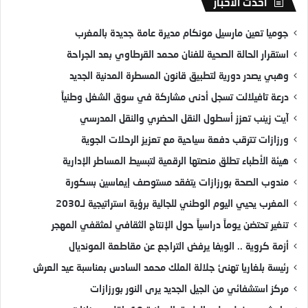
أحدث الأخبار
جوميا تعين مارسيل مونكام مديرة عامة جديدة بالمغرب
استقرار الحالة الصحية للفنان محمد القرطاوي بعد الجراحة
وهبي يصدر دورية لتطبيق قانون المسطرة المدنية الجديد
درعة تافيلالت تسجل أدنى مشاركة في سوق الشغل وطنياً
آيت زينب تعزز أسطول النقل الحضري والنقل المدرسي
ورزازات تترقب دفعة سياحية مع تعزيز الرحلات الجوية
هيئة الأطباء تطلق منصتها الرقمية لتبسيط المساطر الإدارية
مندوب الصحة بورزازات يتفقد مستوصف إيماسين بسكورة
المغرب يحيي اليوم الوطني للجالية برؤية استراتيجية لـ2030
تنغير تحتضن يوماً دراسياً حول الإنتاج الثقافي لمثقفي المهجر
أزمة كروية .. الويفا يرفض التراجع عن مقاطعة المونديال
رئيسة بلغاريا تهنئ جلالة الملك محمد السادس بمناسبة عيد العرش
مركز استشفائي من الجيل الجديد يرى النور بورزازات